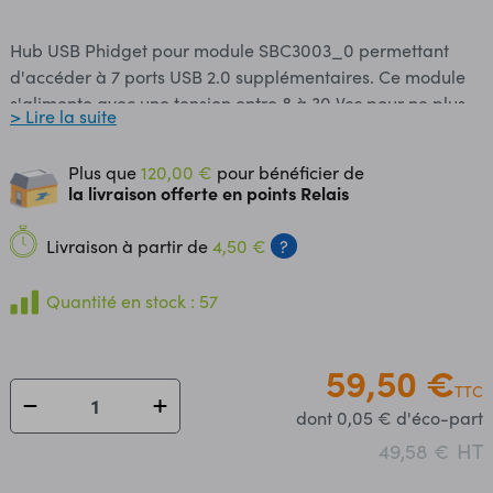
Hub USB Phidget pour module SBC3003_0 permettant
d'accéder à 7 ports USB 2.0 supplémentaires. Ce module
s'alimente avec une tension entre 8 à 30 Vcc pour ne plus
> Lire la suite
être limité par la puissance fournie par le port USB en
entrée. Ce HUB peut aussi être utilisé sur votre ordinateur.
Plus que
120,00 €
pour bénéficier de
Remarque : un cordon mini-USB est nécessaire pour le
la livraison offerte en points Relais
raccordement du module à la carte SBC3003_0
(voir articles conseillés). Caractéristiques: Alimentation
Livraison à partir de
4,50 €
?
(non incluse) : 8 à 30 Vcc via fiche d'alimentation 5,5 x 2,1
mm Consommation : - mini : 100 mA - maxi : 3 A Courant
Quantité en stock : 57
disponible par port USB : 500 mA Interfaces : - entrée : 1 x
micro-USB 2.0 - sorties : 7 x USB femelle A 2.0
Température de service : 0 à 70 °C Référence Phidgets :
59,50 €
TTC
HUB0003_0
dont 0,05 € d'éco-part
HT
49,58 €