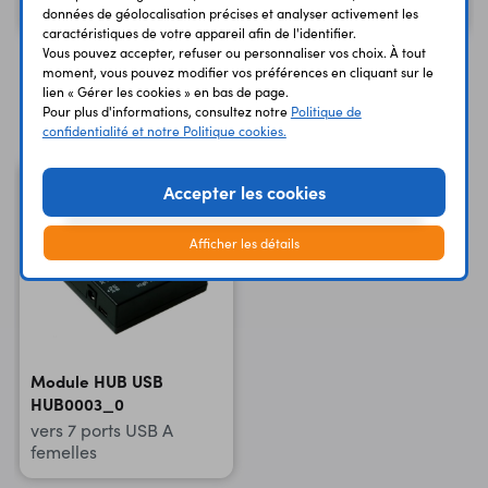
2,17 €
124,92 €
Code : 48578
Code : 35523
HT
HT
données de géolocalisation précises et analyser activement les
caractéristiques de votre appareil afin de l'identifier.
Vous pouvez accepter, refuser ou personnaliser vos choix. À tout
moment, vous pouvez modifier vos préférences en cliquant sur le
lien « Gérer les cookies » en bas de page.
Vous avez déja consulté
Pour plus d'informations, consultez notre
Politique de
confidentialité et notre Politique cookies.
Accepter les cookies
Afficher les détails
Module HUB USB
HUB0003_0
vers 7 ports USB A
femelles