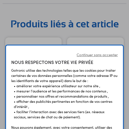
Produits liés à cet article
Continuer sans accepter
NOUS RESPECTONS VOTRE VIE PRIVÉE
Gotronic utilise des technologies telles que les cookies pour traiter
certaines de vos données personnelles (comme votre adresse IP ou
les identifiants de votre appareil) dans le but de :
• améliorer votre expérience utilisateur sur notre site ,
• mesurer l'audience et les performances de nos contenus ,
Module PhidgetSBC4
• personnaliser nos offres et recommandations de produits ,
Cordon 2m USB161/2
SBC3003_0
• afficher des publicités pertinentes en fonction de vos centres
d'intérêt ,
USB A - mini-USB B
ARM Cortex A7 - 512
• faciliter l'interaction avec des services tiers (ex. réseaux
M/M
MB
sociaux, services de chat ou de paiement).
2,60 €
149,90 €
TTC
TTC
Nous pouvons également, avec votre consentement, utiliser des