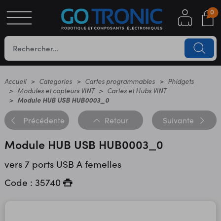
0
S
OTIQUE
UES
Accueil
Categories
Cartes programmables
Phidgets
Modules et capteurs VINT
Cartes et Hubs VINT
Module HUB USB HUB0003_0
Précédente
Retour
Suivante
Module HUB USB HUB0003_0
vers 7 ports USB A femelles
YC
Code : 35740