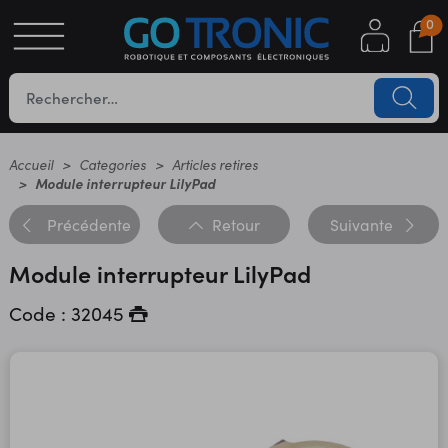
0
S
OTIQUE
UES
Accueil
Categories
Articles retires
Module interrupteur LilyPad
Précédente
Retour
Suivante
Module interrupteur LilyPad
Code : 32045
YC