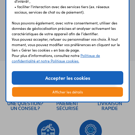
d'intérêt ,
• faciliter l'interaction avec des services tiers (ex. réseaux
sociaux, services de chat ou de paiement).
Produits liés à cet article
Nous pouvons également, avec votre consentement, utiliser des
données de géolocalisation précises et analyser activement les
caractéristiques de votre appareil afin de l'identifier.
Vous pouvez accepter, refuser ou personnaliser vos choix. À tout
Vous avez déja consulté
moment, vous pouvez modifier vos préférences en cliquant sur le
lien « Gérer les cookies » en bas de page.
Pour plus d'informations, consultez notre
Politique de
confidentialité et notre Politique cookies.
Accepter les cookies
Afficher les détails
UNE QUESTION?
PAIEMENT
LIVRAISON
UN CONSEIL?
SÉCURISÉ
RAPIDE