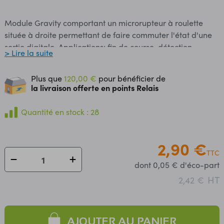
Module Gravity comportant un microrupteur à roulette
située à droite permettant de faire commuter l'état d'une
sortie digitale. Applications: fin de course, détection
> Lire la suite
d'obstacles, etc. Ce module se raccorde sur une entrée
digitale via un câble 4 conducteurs inclus. DFRobot
Plus que
120,00 €
pour bénéficier de
propose un exemple de code compatible Arduino® en
la livraison offerte en points Relais
fiche technique. Une version avec la roulette du
microrupteur située à gauche est également disponible,
Quantité en stock : 28
voir SEN0138-L. Caractéristiques: Alimentation: 5 Vcc
Interface: digitale sur connecteur Gravity Dimensions: 30 x
2,90 €
20 x 8 mm Référence DFRobot: SEN0138-R
TTC
dont 0,05 € d'éco-part
HT
2,42 €
AJOUTER AU PANIER