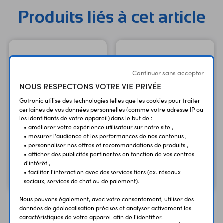
Produits liés à cet article
Continuer sans accepter
NOUS RESPECTONS VOTRE VIE PRIVÉE
Gotronic utilise des technologies telles que les cookies pour traiter
certaines de vos données personnelles (comme votre adresse IP ou
les identifiants de votre appareil) dans le but de :
• améliorer votre expérience utilisateur sur notre site ,
• mesurer l'audience et les performances de nos contenus ,
Shield E/S DFR0012 pour
• personnaliser nos offres et recommandations de produits ,
Arduino Nano A000005
Nano
• afficher des publicités pertinentes en fonction de vos centres
d'intérêt ,
25,50 €
10,20 €
TTC
TTC
• faciliter l'interaction avec des services tiers (ex. réseaux
21,25 €
8,50 €
Code : 25952
Code : 31555
sociaux, services de chat ou de paiement).
HT
HT
Nous pouvons également, avec votre consentement, utiliser des
données de géolocalisation précises et analyser activement les
caractéristiques de votre appareil afin de l'identifier.