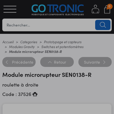
0
S
OTIQUE
UES
Accueil
Categories
Prototypage et capteurs
Modules Gravity
Switches et potentiomètres
Module microrupteur SEN0138-R
Précédente
Retour
Suivante
Module microrupteur SEN0138-R
roulette à droite
YC
Code : 37526