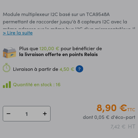
Module multiplexeur I2C basé sur un TCA9548A
permettant de raccorder jusqu'à 8 capteurs I2C avec la
même adresse sur le même bus I2C d'un microcontrôleur. Il
> Lire la suite
est également possible de raccorder 8 multiplexeurs sur un
seul microcontrôleur grâce à des adresses
Plus que
120,00 €
pour bénéficier de
sélectionnables via dip-switches (0x70 à 0x77). Ce module
la livraison offerte en points Relais
est livré avec un cordon 4 broches à raccorder sur le port
I2C d'un microcontrôleur compatible Arduino®. L'utilisation
Livraison à partir de
4,50 €
?
de ce module nécessite l'installation d'une librairie
disponible gratuitement en téléchargement.
Quantité en stock : 16
Caractéristiques: Alimentation: 3,3 à 5 Vcc Interface: I2C
Adresse: 0x70 à 0x77 (0x70 par défaut) Nombre de ports
I2C: 8 Dimensions: 32 x 32 mm Référence DFRobot:
8,90 €
TTC
DFR0576
dont 0,05 € d'éco-part
HT
7,42 €