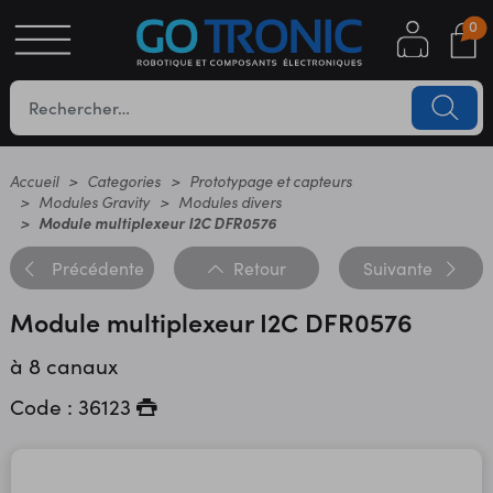
0
S
OTIQUE
UES
Accueil
Categories
Prototypage et capteurs
Modules Gravity
Modules divers
Module multiplexeur I2C DFR0576
Précédente
Retour
Suivante
Module multiplexeur I2C DFR0576
à 8 canaux
YC
Code : 36123