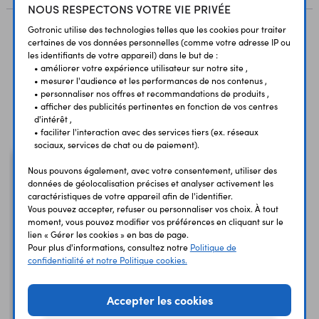
NOUS RESPECTONS VOTRE VIE PRIVÉE
Gotronic utilise des technologies telles que les cookies pour traiter
certaines de vos données personnelles (comme votre adresse IP ou
Produits liés à cet article
les identifiants de votre appareil) dans le but de :
• améliorer votre expérience utilisateur sur notre site ,
• mesurer l'audience et les performances de nos contenus ,
• personnaliser nos offres et recommandations de produits ,
• afficher des publicités pertinentes en fonction de vos centres
Vous avez déja consulté
d'intérêt ,
• faciliter l'interaction avec des services tiers (ex. réseaux
sociaux, services de chat ou de paiement).
Nous pouvons également, avec votre consentement, utiliser des
données de géolocalisation précises et analyser activement les
caractéristiques de votre appareil afin de l'identifier.
Vous pouvez accepter, refuser ou personnaliser vos choix. À tout
moment, vous pouvez modifier vos préférences en cliquant sur le
lien « Gérer les cookies » en bas de page.
Pour plus d'informations, consultez notre
Politique de
confidentialité et notre Politique cookies.
Module multiplexeur I2C
Accepter les cookies
DFR0576