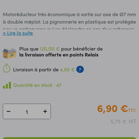
Motoréducteur très économique à sortie sur axe de Ø7 mm
à double méplat. La pignonnerie en plastique est protégée
par un embrayage qui se déclenche en cas de surcharges.
> Lire la suite
S'utilise notamment avec les roues GMPW et GMW (le
modèle GMW permet de fixer des accessoires sur ce
Plus que
120,00 €
pour bénéficier de
moteur). Moteur utilisé: RM3 Alimentation: 3 à 9 Vcc
la livraison offerte en points Relais
Réduction: 224:1 Vitesse: 38 t/min à 5 Vcc Couple: 3,60
kg.cm Fixation: - 2 trous Ø2,6 mm - ou support en option
Livraison à partir de
4,50 €
?
Dimensions: 55 x 48 x 23 mm Poids: 37 g
Quantité en stock : 47
6,90 €
TTC
HT
5,75 €