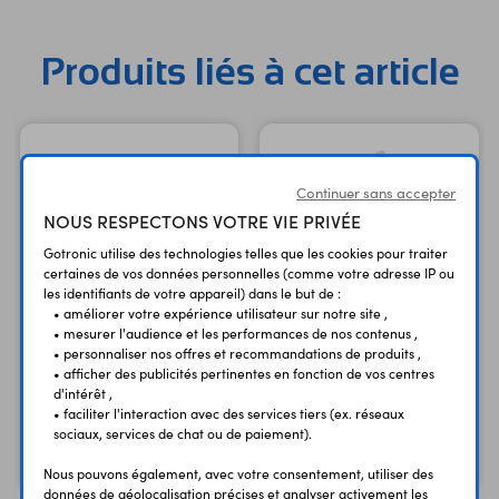
Produits liés à cet article
Continuer sans accepter
NOUS RESPECTONS VOTRE VIE PRIVÉE
Gotronic utilise des technologies telles que les cookies pour traiter
certaines de vos données personnelles (comme votre adresse IP ou
les identifiants de votre appareil) dans le but de :
• améliorer votre expérience utilisateur sur notre site ,
• mesurer l'audience et les performances de nos contenus ,
2 supports moteurs 2670
2 supports moteurs 2671
• personnaliser nos offres et recommandations de produits ,
• afficher des publicités pertinentes en fonction de vos centres
pour GM2, GM3, GM8
pour GM2, GM3, GM8
d'intérêt ,
et GM9
et GM9
• faciliter l'interaction avec des services tiers (ex. réseaux
sociaux, services de chat ou de paiement).
5,50 €
5,50 €
TTC
TTC
4,58 €
4,58 €
Code : 33346
Code : 33348
HT
HT
Nous pouvons également, avec votre consentement, utiliser des
données de géolocalisation précises et analyser activement les