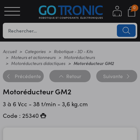
0
S
OTIQUE
UES
Accueil
Categories
Robotique - 3D - Kits
Moteurs et actionneurs
Motoréducteurs
Motoréducteurs didactiques
Motoréducteur GM2
Précédente
Retour
Suivante
Motoréducteur GM2
3 à 6 Vcc - 38 t/min - 3,6 kg.cm
YC
Code : 25340