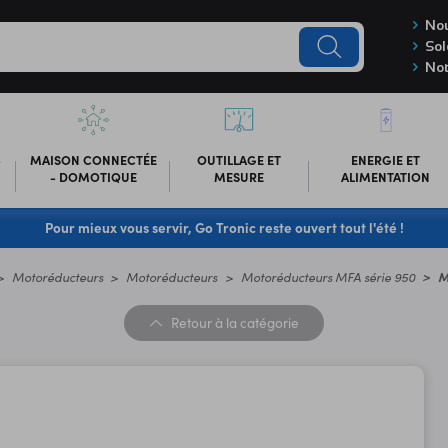
Nou
Sol
Not
-
MAISON CONNECTÉE
OUTILLAGE ET
ENERGIE ET
- DOMOTIQUE
MESURE
ALIMENTATION
Pour mieux vous servir, Go Tronic reste ouvert tout l'été !
Motoréducteurs
Motoréducteurs
Motoréducteurs MFA série 950
M
Retour
à la catégorie