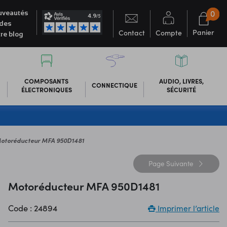
0
veautés
des
Panier
Contact
Compte
re blog
COMPOSANTS
AUDIO, LIVRES,
CONNECTIQUE
ÉLECTRONIQUES
SÉCURITÉ
otoréducteur MFA 950D1481
Page
Suivante
Motoréducteur MFA 950D1481
Code : 24894
Imprimer l’article