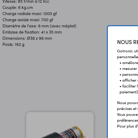
Vitesse: 85 t/min à 12 Vcc
Couple: 6 kg.cm
Charge radiale maxi: 1000 gf
Charge axiale maxi: 700 gf
Diamètre de l'axe: 6 mm (avec méplat)
Embase de fixation: 41 x 35 mm
Dimensions: Ø38 x 96 mm
NOUS RE
Poids: 162 g
Gotronic ut
personnelle
• améliorer
• mesurer 
• personna
• afficher
• facilite
paiement)
Nous pouvon
précises et 
Vous pouvez
préférences 
Pour plus d