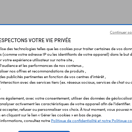
Continuer sa
SPECTONS VOTRE VIE PRIVÉE
ilise des technologies telles que les cookies pour traiter certaines de vos don
s (comme votre adresse IP ou les identifiants de votre appareil) dans le but d
 votre expérience utilisateur sur notre site ,
l'audience et les performances de nos contenus ,
liser nos offres et recommandations de produits ,
 des publicités pertinentes en fonction de vos centres d'intérêt ,
r l'interaction avec des services tiers (ex. réseaux sociaux, services de chat ou 
.
Vous avez déja consulté
s également, avec votre consentement, utiliser des données de géolocalisa
analyser activement les caractéristiques de votre appareil afin de l'identifier.
 accepter, refuser ou personnaliser vos choix. À tout moment, vous pouvez m
en cliquant sur le lien « Gérer les cookies » en bas de page.
'informations, consultez notre
Politique de confidentialité et notre Politique co