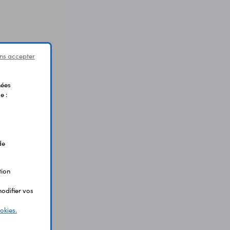
ns accepter
nées
e :
de
tion
odifier vos
okies.