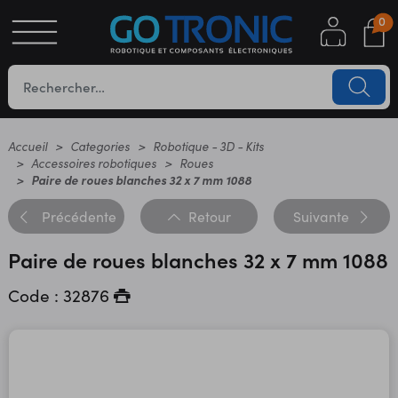
0
S
OTIQUE
UES
Accueil
Categories
Robotique - 3D - Kits
Accessoires robotiques
Roues
Paire de roues blanches 32 x 7 mm 1088
Précédente
Retour
Suivante
Paire de roues blanches 32 x 7 mm 1088
Code : 32876
YC