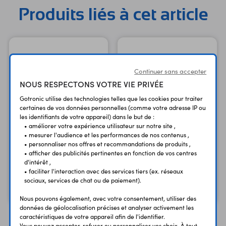
Produits liés à cet article
Continuer sans accepter
NOUS RESPECTONS VOTRE VIE PRIVÉE
Gotronic utilise des technologies telles que les cookies pour traiter
certaines de vos données personnelles (comme votre adresse IP ou
les identifiants de votre appareil) dans le but de :
• améliorer votre expérience utilisateur sur notre site ,
• mesurer l'audience et les performances de nos contenus ,
• personnaliser nos offres et recommandations de produits ,
Motoréducteur HP 2361
Motoréducteur HP 997
• afficher des publicités pertinentes en fonction de vos centres
réduction 75:1
réduction 150:1
d'intérêt ,
• faciliter l'interaction avec des services tiers (ex. réseaux
24,95 €
24,90 €
sociaux, services de chat ou de paiement).
TTC
TTC
20,79 €
20,75 €
Code : 32838
Code : 32862
HT
HT
Nous pouvons également, avec votre consentement, utiliser des
données de géolocalisation précises et analyser activement les
caractéristiques de votre appareil afin de l'identifier.
Vous pouvez accepter, refuser ou personnaliser vos choix. À tout