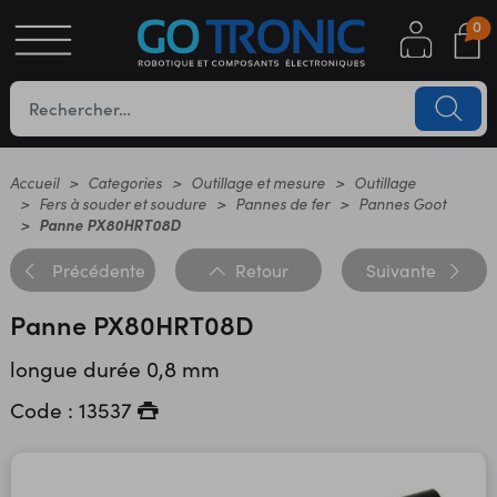
0
S
OTIQUE
UES
Accueil
Categories
Outillage et mesure
Outillage
Fers à souder et soudure
Pannes de fer
Pannes Goot
Panne PX80HRT08D
Précédente
Retour
Suivante
Panne PX80HRT08D
longue durée 0,8 mm
YC
Code : 13537