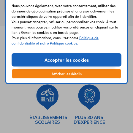
longue durée 0,8 mm
Nous pouvons également, avec votre consentement, utiliser des
données de géolocalisation précises et analyser activement les
caractéristiques de votre appareil afin de l'identifier.
Vous pouvez accepter, refuser ou personnaliser vos choix. À tout
moment, vous pouvez modifier vos préférences en cliquant sur le
lien « Gérer les cookies » en bas de page.
Pour plus d'informations, consultez notre
Politique de
confidentialité et notre Politique cookies.
Accepter les cookies
UNE QUESTION?
PAIEMENT
LIVRAISON
UN CONSEIL?
SÉCURISÉ
RAPIDE
Afficher les détails
ÉTABLISSEMENTS
PLUS 30 ANS
SCOLAIRES
D’EXPERIENCE