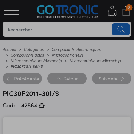
0
S
OTIQUE
UES
Accueil
Categories
Composants électroniques
Composants actifs
Microcontrôleurs
Microcontrôleurs Microchip
Microcontrôleurs Microchip
PIC30F2011-30I/S
Précédente
Retour
Suivante
PIC30F2011-30I/S
Code : 42564
YC