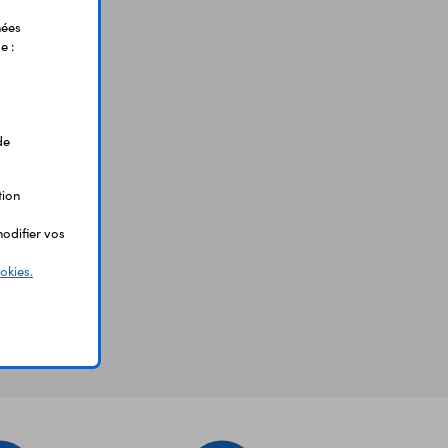
nées
e :
de
tion
odifier vos
okies.