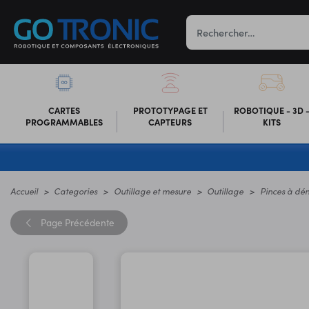
CARTES
PROTOTYPAGE ET
ROBOTIQUE - 3D 
PROGRAMMABLES
CAPTEURS
KITS
Accueil
Categories
Outillage et mesure
Outillage
Pinces à dé
Page
Précédente