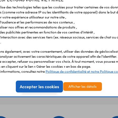
ilise des technologies telles que les cookies pour traiter certaines de vos don
s (comme votre adresse IP ou les identifiants de votre appareil) dans le but d
Vous avez déja consulté
 votre expérience utilisateur sur notre site ,
l'audience et les performances de nos contenus ,
liser nos offres et recommandations de produits ,
 des publicités pertinentes en fonction de vos centres d'intérêt ,
r l'interaction avec des services tiers (ex. réseaux sociaux, services de chat ou 
.
s également, avec votre consentement, utiliser des données de géolocalisa
analyser activement les caractéristiques de votre appareil afin de l'identifier.
 accepter, refuser ou personnaliser vos choix. À tout moment, vous pouvez m
en cliquant sur le lien « Gérer les cookies » en bas de page.
'informations, consultez notre
Politique de confidentialité et notre Politique co
Accepter les cookies
Afficher les détails