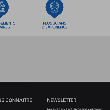
SEMENTS
PLUS 30 ANS
AIRES
D’EXPERIENCE
S CONNAÎTRE
NEWSLETTER
Recevez en exclusivité nos dernières