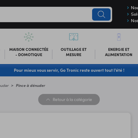
Nou
Sol
Not
-
MAISON CONNECTÉE
OUTILLAGE ET
ENERGIE ET
- DOMOTIQUE
MESURE
ALIMENTATION
Pour mieux vous servir, Go Tronic reste ouvert tout l'été !
nuder
Pince à dénuder
Retour
à la catégorie