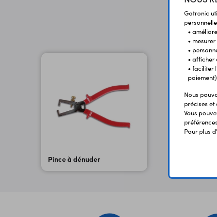
Gotronic ut
personnelle
• améliorer
• mesurer 
• personna
• afficher
• facilite
paiement)
Nous pouvon
précises et 
Vous pouvez
préférences 
Pour plus d
Pince à dénuder