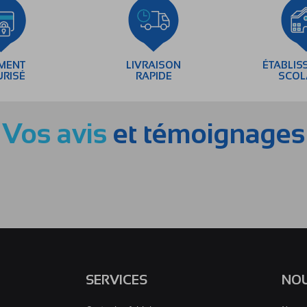
EMENT
LIVRAISON
ÉTABLIS
URISÉ
RAPIDE
SCOL
Vos avis
et témoignages
SERVICES
NOU