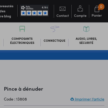
0
veautés
des
Panier
Contact
Compte
re blog
COMPOSANTS
AUDIO, LIVRES,
CONNECTIQUE
ÉLECTRONIQUES
SÉCURITÉ
Pince à dénuder
Code : 13808
Imprimer l’article