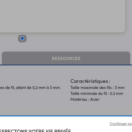
RESSOURCES
Caractéristiques :
 de fil, allant de 0,2 mm à 3 mm.
Taille maximale des fils : 3 mm
Taille minimale du fil : 0.2 mm
Matériau : Acier
Continuer sa
SPECTONS VOTRE VIE PRIVÉE