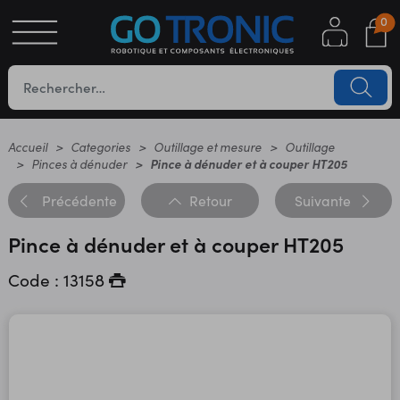
0
S
OTIQUE
UES
Accueil
Categories
Outillage et mesure
Outillage
Pinces à dénuder
Pince à dénuder et à couper HT205
Précédente
Retour
Suivante
Pince à dénuder et à couper HT205
Code : 13158
YC