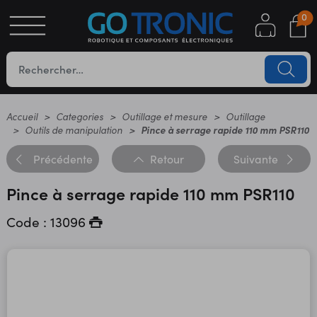
0
S
OTIQUE
UES
Accueil
Categories
Outillage et mesure
Outillage
Outils de manipulation
Pince à serrage rapide 110 mm PSR110
Précédente
Retour
Suivante
Pince à serrage rapide 110 mm PSR110
Code : 13096
YC