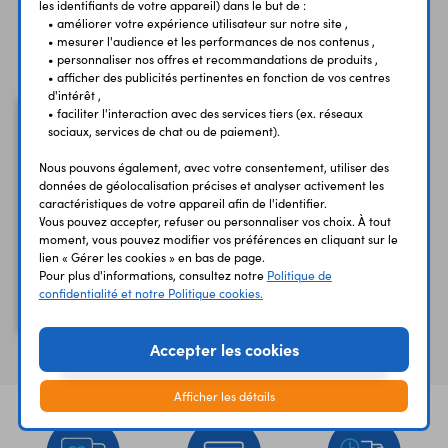
les identifiants de votre appareil) dans le but de :
• améliorer votre expérience utilisateur sur notre site ,
Vous avez déja consulté
• mesurer l'audience et les performances de nos contenus ,
• personnaliser nos offres et recommandations de produits ,
• afficher des publicités pertinentes en fonction de vos centres
d'intérêt ,
• faciliter l'interaction avec des services tiers (ex. réseaux
sociaux, services de chat ou de paiement).
Nous pouvons également, avec votre consentement, utiliser des
données de géolocalisation précises et analyser activement les
caractéristiques de votre appareil afin de l'identifier.
Vous pouvez accepter, refuser ou personnaliser vos choix. À tout
moment, vous pouvez modifier vos préférences en cliquant sur le
lien « Gérer les cookies » en bas de page.
Pour plus d'informations, consultez notre
Politique de
confidentialité et notre Politique cookies.
Pince à serrage rapide
110 mm PSR110
Accepter les cookies
Afficher les détails