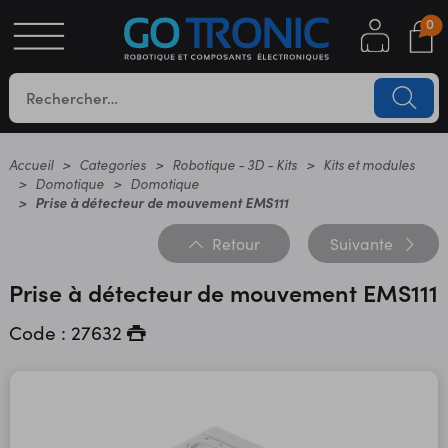
0
S
OTIQUE
UES
Accueil
Categories
Robotique - 3D - Kits
Kits et modules
Domotique
Domotique
Prise à détecteur de mouvement EMS111
Retour
Suivante
Prise à détecteur de mouvement EMS111
Code : 27632
YC