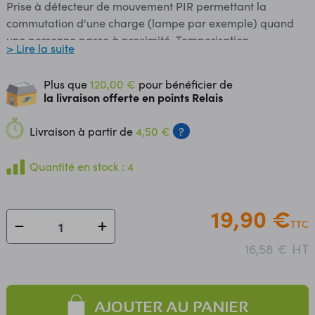
Prise à détecteur de mouvement PIR permettant la
commutation d'une charge (lampe par exemple) quand
une personne passe à proximité. Temporisation,
> Lire la suite
sensibilité de détection et sensibilité lumineuse réglables.
Interrupteur marche/arrêt/automatique. Caractéristiques:
Plus que
120,00 €
pour bénéficier de
Alimentation: 230 Vac Puissance: 300 W maxi en charge
la livraison offerte en points Relais
résistive Angle de détection: 160 ° Distance de détection: 2
à 9 m Sensibilité lumineuse: 10 à 2000 lux Température de
Livraison à partir de
4,50 €
?
service: -10 à 40 °C Dimensions: 77 x 104 x 44 mm Poids:
92 g Référence Perel: EMS111
Quantité en stock : 4
19,90 €
TTC
HT
16,58 €
AJOUTER AU PANIER