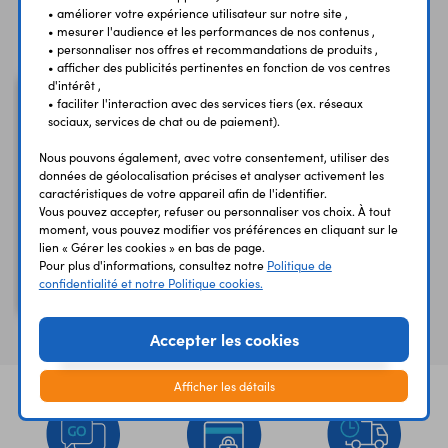
• améliorer votre expérience utilisateur sur notre site ,
Vous avez déja consulté
• mesurer l'audience et les performances de nos contenus ,
• personnaliser nos offres et recommandations de produits ,
• afficher des publicités pertinentes en fonction de vos centres
d'intérêt ,
• faciliter l'interaction avec des services tiers (ex. réseaux
sociaux, services de chat ou de paiement).
Nous pouvons également, avec votre consentement, utiliser des
données de géolocalisation précises et analyser activement les
caractéristiques de votre appareil afin de l'identifier.
Vous pouvez accepter, refuser ou personnaliser vos choix. À tout
moment, vous pouvez modifier vos préférences en cliquant sur le
lien « Gérer les cookies » en bas de page.
Pour plus d'informations, consultez notre
Politique de
Prise à détecteur de
confidentialité et notre Politique cookies.
mouvement EMS111
Accepter les cookies
Afficher les détails