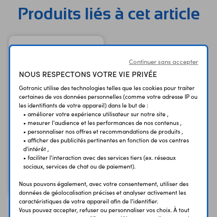
Produits liés à cet article
Continuer sans accepter
NOUS RESPECTONS VOTRE VIE PRIVÉE
Gotronic utilise des technologies telles que les cookies pour traiter
certaines de vos données personnelles (comme votre adresse IP ou
les identifiants de votre appareil) dans le but de :
• améliorer votre expérience utilisateur sur notre site ,
• mesurer l'audience et les performances de nos contenus ,
• personnaliser nos offres et recommandations de produits ,
Cordon 75 cm RS617
• afficher des publicités pertinentes en fonction de vos centres
USB A - micro-USB B
d'intérêt ,
M/M
• faciliter l'interaction avec des services tiers (ex. réseaux
sociaux, services de chat ou de paiement).
2,10 €
TTC
1,75 €
Code : 48320
Nous pouvons également, avec votre consentement, utiliser des
HT
données de géolocalisation précises et analyser activement les
caractéristiques de votre appareil afin de l'identifier.
Vous pouvez accepter, refuser ou personnaliser vos choix. À tout