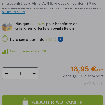
microcontrôleurs Atmel AVR livré avec un cordon ISP de
programmation 6 broches. ISP: In System Programmer. Ce
> Lire la suite
module permet l'émulation du programmateur Atmel AVR
ISP STK500 et autorise une compatibilité avec les
Plus que
120,00 €
pour bénéficier de
microcontrôleurs 3,3 et 5 Vcc. Il peut être utilisé pour mettre
la livraison offerte en points Relais
à jour, remplacer ou supprimer le bootloader sur certaines
cartes Arduino®, notamment les cartes Uno, Leonardo et
Livraison à partir de
4,50 €
?
Mega ou compatibles. Ce programmateur est compatible
Windows, MacOS, Linux et avec les logiciels de
Quantité en stock : 18
programmation Atmel Studio, AVRDUDE et Arduino IDE.
Voir le guide d'utilisation proposé par Pololu (guide en
anglais uniquement). Cet adaptateur AVR ISP peut
18,95 €
TTC
également faire office de convertisseur USB-série grâce à
dont 0,05 € d'éco-part
ses broches Rx et Tx. Remarque: le cordon micro-USB
nécessaire à la communication avec un ordinateur n'est
HT
15,79 €
pas inclus avec ce programmateur, voir RS617.
Caractéristiques: Alimentation: 5 Vcc via le port USB
Interfaces: - ISP sur connecteur 2 x 3 broches mâles
AJOUTER AU PANIER
(nappe incluse) - série: sur connecteur 6 broches femelles