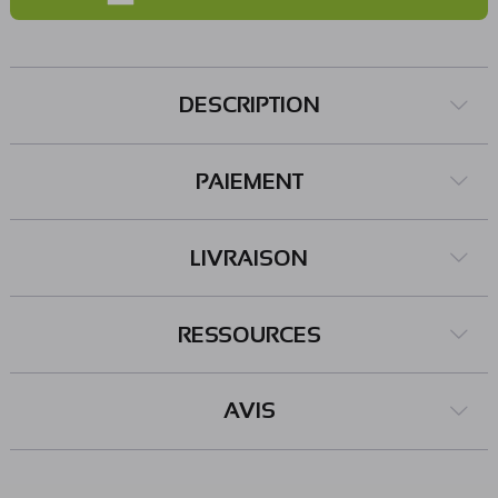
Compatible avec les microcontrôleurs 3,3 ou 5 Vcc Fiche
micro-USB (cordon non inclus) LEDs d'indication
Dimensions: 37 x 15 x 14 mm Référence Pololu: 3172
DESCRIPTION
PAIEMENT
LIVRAISON
RESSOURCES
AVIS