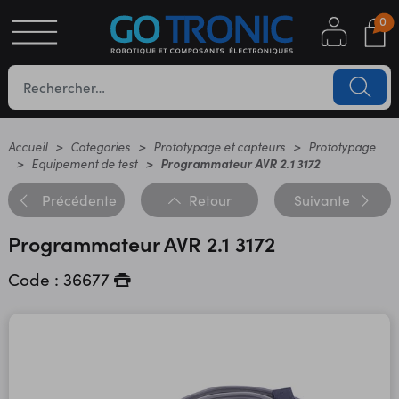
0
S
OTIQUE
UES
Accueil
Categories
Prototypage et capteurs
Prototypage
Equipement de test
Programmateur AVR 2.1 3172
Précédente
Retour
Suivante
Programmateur AVR 2.1 3172
Code : 36677
YC