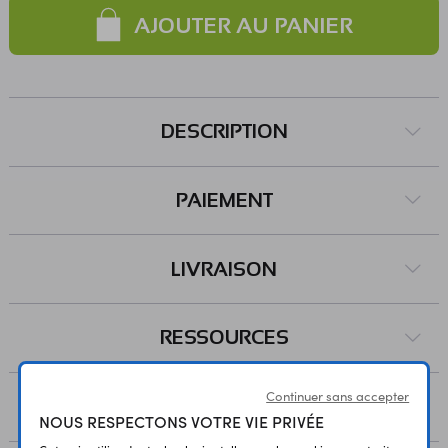
avec les assistants intelligents Google Home® et Alexa®.
AJOUTER AU PANIER
Connectique : Ce projecteur se connecte à une prise
secteur murale avec le cordon inclus (environ 80 cm).
Contenu : - 1 x projecteur à LEDs connecté - 1 x jeu de vis et
de chevilles Caractéristiques : Alimentation : 230 Vac
Consommation : 20 W Technologie : LED Couleurs : blanc
DESCRIPTION
chaud et blanc froid (3000 à 6500 K) Flux lumineux : 1500
lm Interface WiFi 2,4 GHz Puissance d'émission : 18 dBm
maxi Détecteur à infrarouge orientable verticalement
PAIEMENT
Portée de détection : 8 m Application pour Android et iOS
Indice de protection : IP44 Température de service : -20 à
LIVRAISON
40 °C Dimensions : 59 x 128 x 176 mm Poids : 612 g
Référence Nedis : WIFILOFS20FBK
RESSOURCES
Continuer sans accepter
AVIS
NOUS RESPECTONS VOTRE VIE PRIVÉE