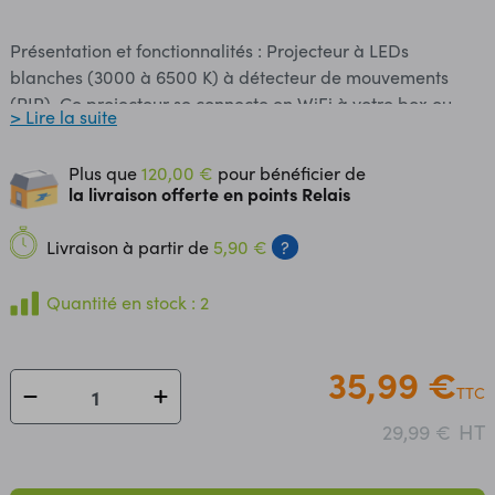
Présentation et fonctionnalités : Projecteur à LEDs
blanches (3000 à 6500 K) à détecteur de mouvements
(PIR). Ce projecteur se connecte en WiFi à votre box ou
> Lire la suite
routeur et peut s'utiliser avec votre smartphone ou un
assistant connecté Google Home® ou Alexa®. Les
Plus que
120,00 €
pour bénéficier de
ampoules et spots connectés SmartLife ne nécessitent
la livraison offerte en points Relais
aucun pont ou accessoire pour être fonctionnels,
simplement un réseau WiFi. Programmation et
Livraison à partir de
5,90 €
?
communication : L'application SmartLife pour iOS et
Android permet de connecter ce projecteur à votre
Quantité en stock : 2
réseau WiFi et facilite sa configuration et son utilisation.
Plusieurs projecteurs peuvent être associés dans
l'application pour la réalisation d'un ensemble
35,99 €
TTC
d'éclairage. Fonctions de l'application : - allumage ou
extinction du projecteur - réglage de la température de
HT
29,99 €
couleur - réglage de l'intensité lumineuse - réalisation de
programmes automatiques Cet appareil est compatible