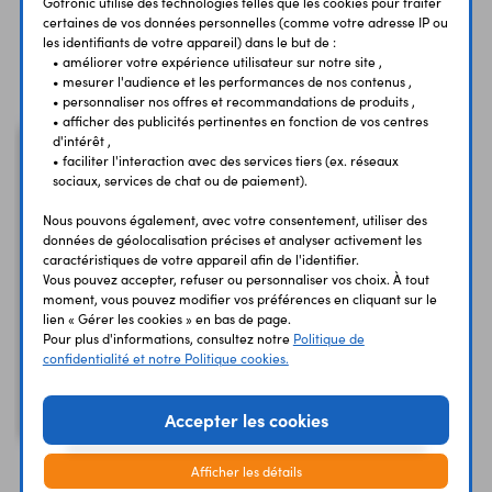
Gotronic utilise des technologies telles que les cookies pour traiter
certaines de vos données personnelles (comme votre adresse IP ou
les identifiants de votre appareil) dans le but de :
Vous avez déja consulté
• améliorer votre expérience utilisateur sur notre site ,
• mesurer l'audience et les performances de nos contenus ,
• personnaliser nos offres et recommandations de produits ,
• afficher des publicités pertinentes en fonction de vos centres
d'intérêt ,
• faciliter l'interaction avec des services tiers (ex. réseaux
sociaux, services de chat ou de paiement).
Nous pouvons également, avec votre consentement, utiliser des
données de géolocalisation précises et analyser activement les
caractéristiques de votre appareil afin de l'identifier.
Vous pouvez accepter, refuser ou personnaliser vos choix. À tout
moment, vous pouvez modifier vos préférences en cliquant sur le
lien « Gérer les cookies » en bas de page.
Pour plus d'informations, consultez notre
Politique de
Projecteur à LEDs
confidentialité et notre Politique cookies.
blanches SmartLife
WiFi - détecteur de
mouvements
Accepter les cookies
Afficher les détails