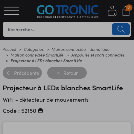
0
S
OTIQUE
UES
Accueil
Categories
Maison connectée - domotique
Maison connectée SmartLife
Ampoules et spots connectés
Projecteur à LEDs blanches SmartLife
Précédente
Retour
Projecteur à LEDs blanches SmartLife
WiFi - détecteur de mouvements
YC
Code : 52150