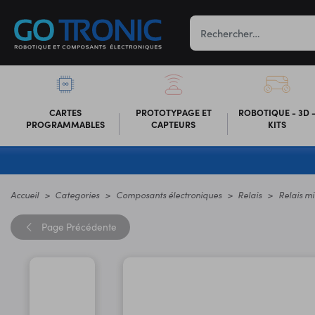
CARTES
PROTOTYPAGE ET
ROBOTIQUE - 3D 
PROGRAMMABLES
CAPTEURS
KITS
Accueil
Categories
Composants électroniques
Relais
Relais mi
Page
Précédente