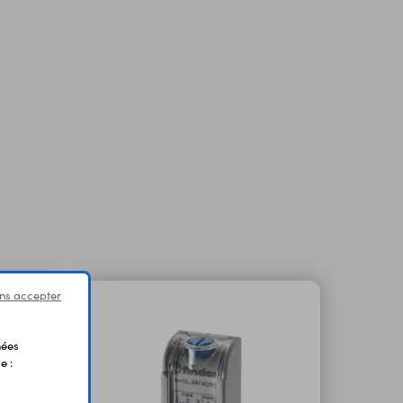
ns accepter
nées
e :