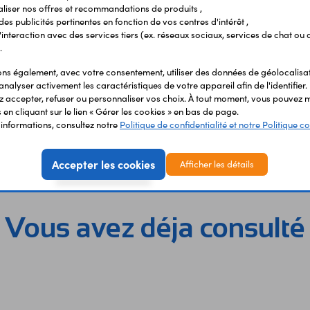
liser nos offres et recommandations de produits ,
 des publicités pertinentes en fonction de vos centres d'intérêt ,
r l'interaction avec des services tiers (ex. réseaux sociaux, services de chat ou 
.
s également, avec votre consentement, utiliser des données de géolocalisa
analyser activement les caractéristiques de votre appareil afin de l'identifier.
Support pour relais Finder
 accepter, refuser ou personnaliser vos choix. À tout moment, vous pouvez m
t pour relais Finder 95.83.3
95.03.SPA
en cliquant sur le lien « Gérer les cookies » en bas de page.
'informations, consultez notre
Politique de confidentialité et notre Politique co
 €
4,20 €
TTC
TTC
Code : 06058
Code :
3,50 €
HT
HT
Accepter les cookies
Afficher les détails
Vous avez déja consulté