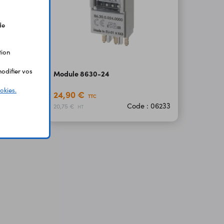
de
tion
odifier vos
Module 8630-24
okies.
24,90 €
TTC
 06068
Code : 06233
20,75 €
HT