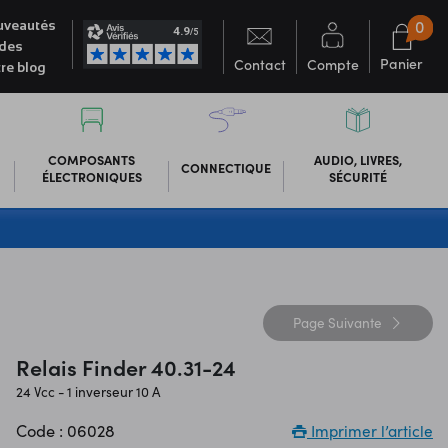
0
veautés
des
Panier
Contact
Compte
re blog
COMPOSANTS
AUDIO, LIVRES,
CONNECTIQUE
ÉLECTRONIQUES
SÉCURITÉ
Page
Suivante
Relais Finder 40.31-24
24 Vcc - 1 inverseur 10 A
Code : 06028
Imprimer l’article