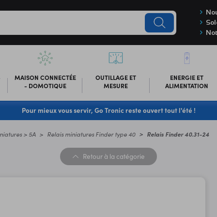
Nou
Sol
Not
-
MAISON CONNECTÉE
OUTILLAGE ET
ENERGIE ET
- DOMOTIQUE
MESURE
ALIMENTATION
Pour mieux vous servir, Go Tronic reste ouvert tout l'été !
niatures > 5A
Relais miniatures Finder type 40
Relais Finder 40.31-24
Retour
à la catégorie