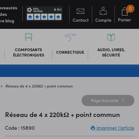
0
veautés
des
Panier
Contact
Compte
re blog
COMPOSANTS
AUDIO, LIVRES,
CONNECTIQUE
ÉLECTRONIQUES
SÉCURITÉ
Réseau de 4 x 220kΩ + point commun
Page
Suivante
Réseau de 4 x 220kΩ + point commun
Code : 15890
Imprimer l’article