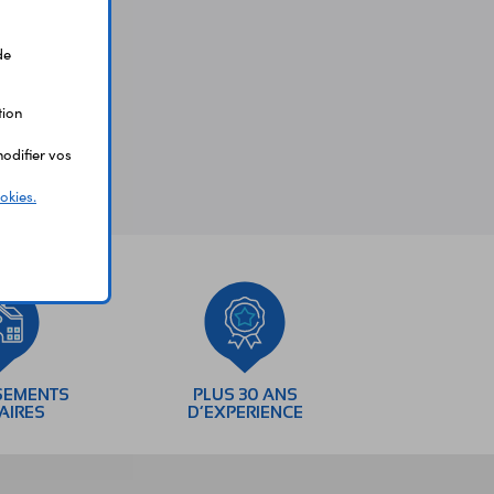
de
tion
odifier vos
okies.
SEMENTS
PLUS 30 ANS
AIRES
D’EXPERIENCE