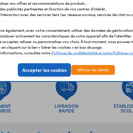
Vous avez déja consulté
liser nos offres et recommandations de produits ,
 des publicités pertinentes en fonction de vos centres d'intérêt ,
r l'interaction avec des services tiers (ex. réseaux sociaux, services de chat ou 
.
s également, avec votre consentement, utiliser des données de géolocalisa
analyser activement les caractéristiques de votre appareil afin de l'identifier.
 accepter, refuser ou personnaliser vos choix. À tout moment, vous pouvez m
en cliquant sur le lien « Gérer les cookies » en bas de page.
'informations, consultez notre
Politique de confidentialité et notre Politique co
Accepter les cookies
Afficher les détails
EMENT
LIVRAISON
ÉTABLIS
URISÉ
RAPIDE
SCOL