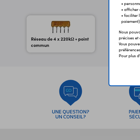
• personna
• afficher
• facilite
paiement)
Nous pouvon
précises et 
Réseau de 4 x 220kΩ + point
Vous pouvez
commun
préférences 
Pour plus d
UNE QUESTION?
PAI
UN CONSEIL?
SÉC