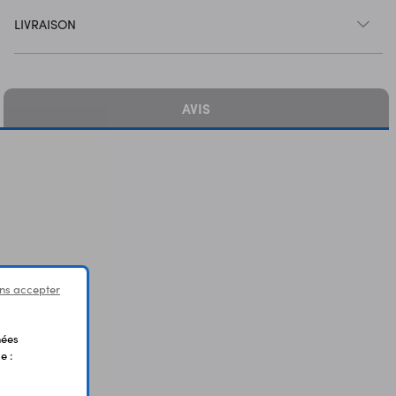
LIVRAISON
AVIS
ns accepter
nées
e :