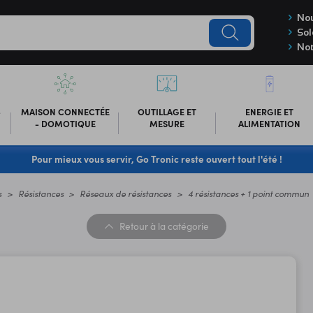
Nou
Sol
Not
-
MAISON CONNECTÉE
OUTILLAGE ET
ENERGIE ET
- DOMOTIQUE
MESURE
ALIMENTATION
Pour mieux vous servir, Go Tronic reste ouvert tout l'été !
s
Résistances
Réseaux de résistances
4 résistances + 1 point commun
Retour
à la catégorie