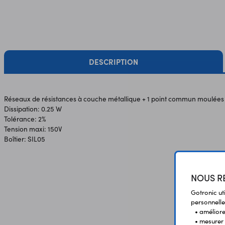
DESCRIPTION
Réseaux de résistances à couche métallique + 1 point commun moulées d
Dissipation: 0.25 W
Tolérance: 2%
Tension maxi: 150V
Boîtier: SIL05
NOUS RE
Gotronic ut
personnelle
• améliorer
• mesurer 