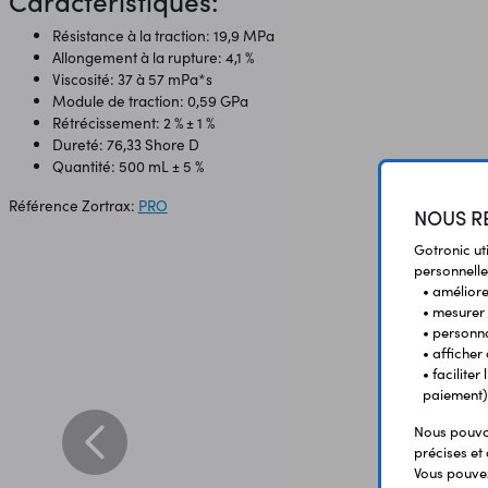
Caractéristiques:
Résistance à la traction: 19,9 MPa
Allongement à la rupture: 4,1 %
Viscosité: 37 à 57 mPa*s
Module de traction: 0,59 GPa
Rétrécissement: 2 % ± 1 %
Dureté: 76,33 Shore D
Quantité: 500 mL ± 5 %
Référence Zortrax:
PRO
NOUS RE
Gotronic ut
personnelle
• améliorer
• mesurer 
• personna
• afficher
• facilite
paiement)
Nous pouvon
précises et 
Vous pouvez