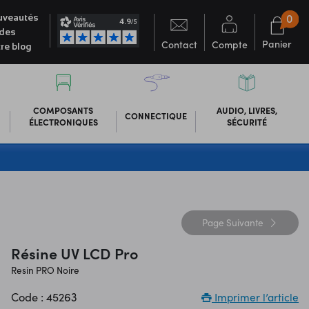
0
veautés
des
Panier
Contact
Compte
re blog
COMPOSANTS
AUDIO, LIVRES,
CONNECTIQUE
ÉLECTRONIQUES
SÉCURITÉ
Page
Suivante
Résine UV LCD Pro
Resin PRO Noire
Code : 45263
Imprimer l’article