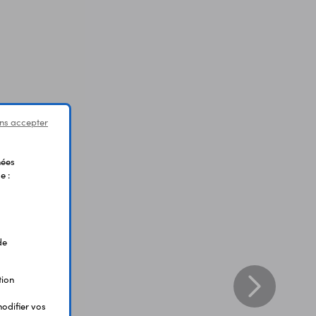
ns accepter
nées
e :
de
tion
odifier vos