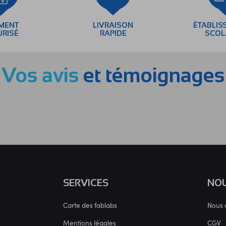
EMENT
LIVRAISON
ÉTABLIS
URISÉ
RAPIDE
SCOL
Vos avis
et témoignages
SERVICES
NOU
Carte des fablabs
Nous 
Mentions légales
CGV