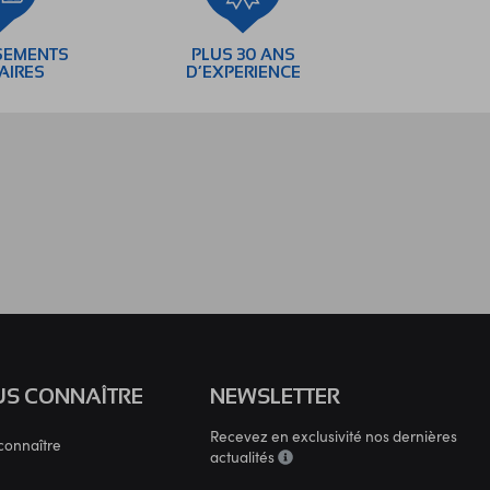
SEMENTS
PLUS 30 ANS
AIRES
D’EXPERIENCE
S CONNAÎTRE
NEWSLETTER
Recevez en exclusivité nos dernières
connaître
actualités