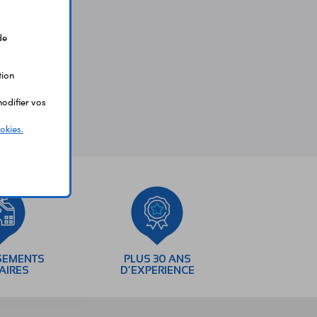
de
tion
odifier vos
okies.
SEMENTS
PLUS 30 ANS
AIRES
D’EXPERIENCE