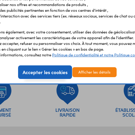
Vous avez déja consulté
liser nos offres et recommandations de produits ,
 des publicités pertinentes en fonction de vos centres d'intérêt ,
r l'interaction avec des services tiers (ex. réseaux sociaux, services de chat ou 
.
s également, avec votre consentement, utiliser des données de géolocalisa
analyser activement les caractéristiques de votre appareil afin de l'identifier.
 accepter, refuser ou personnaliser vos choix. À tout moment, vous pouvez m
en cliquant sur le lien « Gérer les cookies » en bas de page.
'informations, consultez notre
Politique de confidentialité et notre Politique co
Accepter les cookies
Afficher les détails
EMENT
LIVRAISON
ÉTABLIS
URISÉ
RAPIDE
SCOL