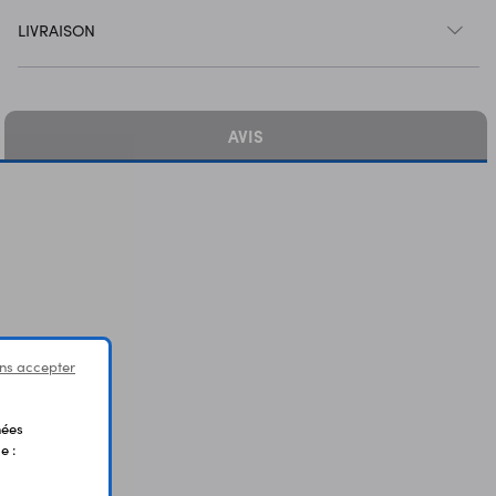
LIVRAISON
AVIS
ns accepter
nées
e :