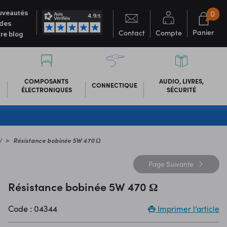
0
veautés
des
Panier
Contact
Compte
re blog
COMPOSANTS
AUDIO, LIVRES,
CONNECTIQUE
ÉLECTRONIQUES
SÉCURITÉ
W
Résistance bobinée 5W 470 Ω
Page
Suivante
Résistance bobinée 5W 470 Ω
Code : 04344
Imprimer l’article