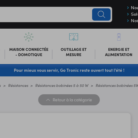
Nou
Sol
Not
-
MAISON CONNECTÉE
OUTILLAGE ET
ENERGIE ET
- DOMOTIQUE
MESURE
ALIMENTATION
Pour mieux vous servir, Go Tronic reste ouvert tout l'été !
s
Résistances
Résistances bobinées 5 à 50 W
Résistances bobinées 5
Retour
à la catégorie