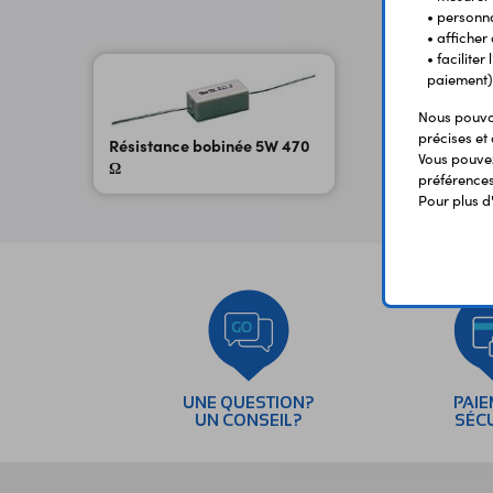
• personna
• afficher
• facilite
paiement)
Nous pouvon
précises et 
Résistance bobinée 5W 470
Vous pouvez
Ω
préférences 
Pour plus d
UNE QUESTION?
PAI
UN CONSEIL?
SÉC