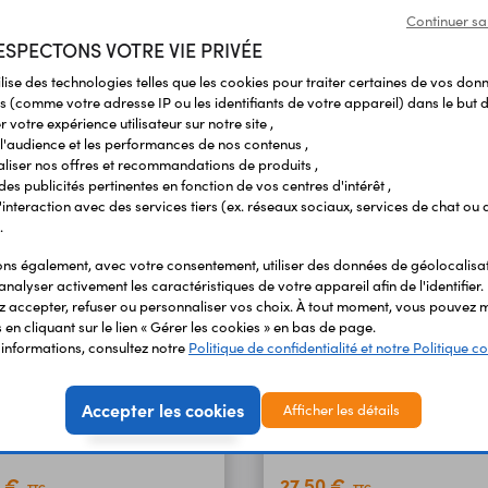
Continuer sa
SPECTONS VOTRE VIE PRIVÉE
ilise des technologies telles que les cookies pour traiter certaines de vos don
Produits liés à cet article
s (comme votre adresse IP ou les identifiants de votre appareil) dans le but d
 votre expérience utilisateur sur notre site ,
l'audience et les performances de nos contenus ,
liser nos offres et recommandations de produits ,
 des publicités pertinentes en fonction de vos centres d'intérêt ,
r l'interaction avec des services tiers (ex. réseaux sociaux, services de chat ou 
.
s également, avec votre consentement, utiliser des données de géolocalisa
analyser activement les caractéristiques de votre appareil afin de l'identifier.
 accepter, refuser ou personnaliser vos choix. À tout moment, vous pouvez m
en cliquant sur le lien « Gérer les cookies » en bas de page.
'informations, consultez notre
Politique de confidentialité et notre Politique co
Accepter les cookies
Afficher les détails
Pico WiFi ArdiPi
Carte ESP32-S3 Ardi32
5 €
27,50 €