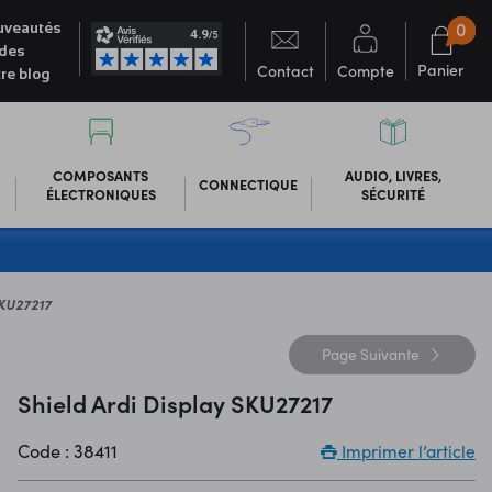
0
veautés
des
Panier
Contact
Compte
re blog
COMPOSANTS
AUDIO, LIVRES,
CONNECTIQUE
ÉLECTRONIQUES
SÉCURITÉ
SKU27217
Page
Suivante
Shield Ardi Display SKU27217
Code : 38411
Imprimer l’article