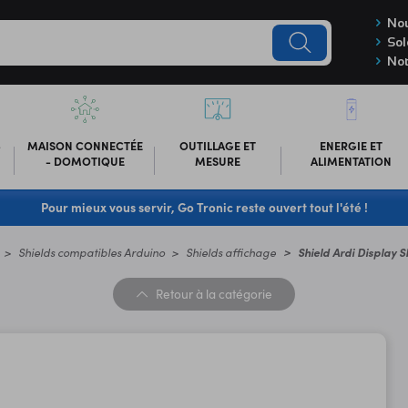
Nou
Sol
Not
-
MAISON CONNECTÉE
OUTILLAGE ET
ENERGIE ET
- DOMOTIQUE
MESURE
ALIMENTATION
Pour mieux vous servir, Go Tronic reste ouvert tout l'été !
Shields compatibles Arduino
Shields affichage
Shield Ardi Display 
Retour
à la catégorie