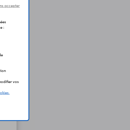
ns accepter
nées
e :
de
tion
odifier vos
okies.