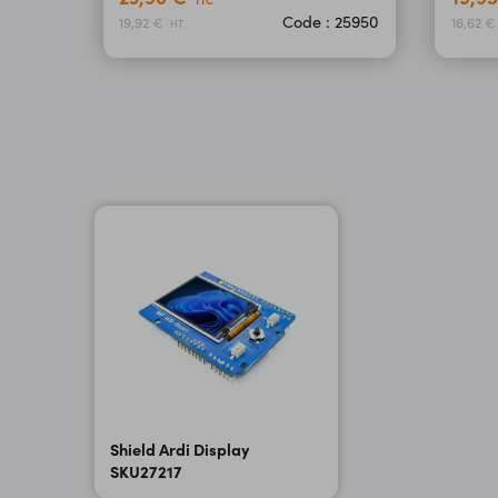
TTC
Code : 25950
19,92 €
16,62 
HT
Shield Ardi Display
SKU27217