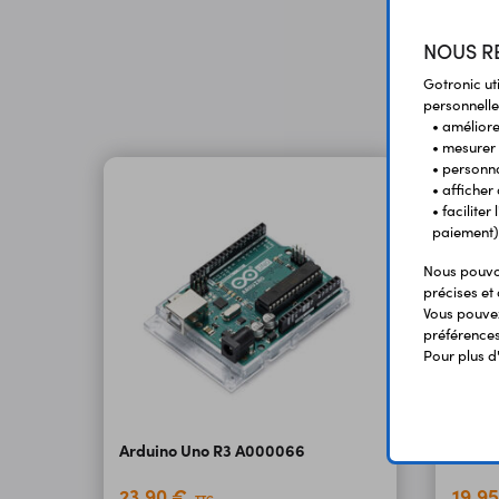
NOUS RE
Gotronic ut
personnelle
• améliorer
• mesurer 
• personna
NEW
• afficher
• facilite
paiement)
Nous pouvon
précises et 
Vous pouvez
préférences 
Pour plus d
Arduino Uno R3 A000066
Carte 
23,90 €
19,9