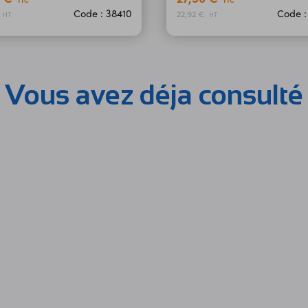
TTC
TTC
Code : 38410
Code :
€
22,92 €
HT
HT
Vous avez déja consulté