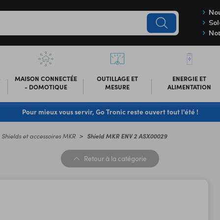
Nou
Sol
Not
-
MAISON CONNECTÉE
OUTILLAGE ET
ENERGIE ET
- DOMOTIQUE
MESURE
ALIMENTATION
Pour mieux vous servir, Go Tronic reste ouvert tout l'été !
Shields et accessoires MKR
Shield MKR ENV 2 ASX00029
Retour
à la catégorie