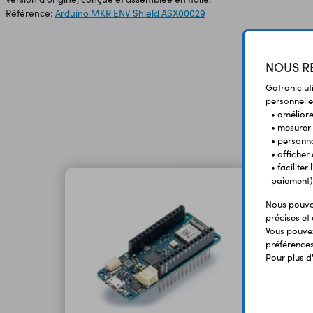
Référence:
Arduino MKR ENV Shield ASX00029
NOUS RE
Gotronic ut
personnelle
• améliorer
• mesurer 
• personna
• afficher
• facilite
paiement)
Nous pouvon
précises et 
Vous pouvez
préférences 
Pour plus d