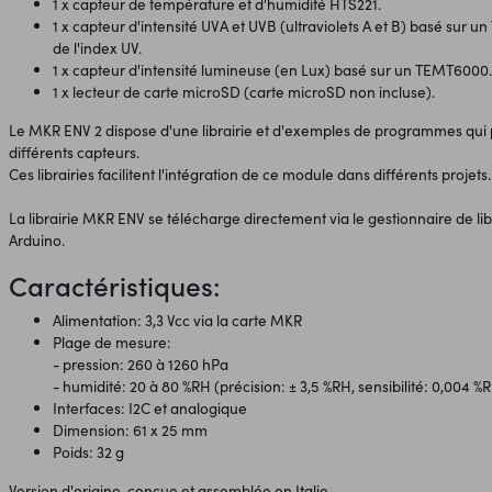
1 x capteur de température et d'humidité HTS221.
1 x capteur d'intensité UVA et UVB (ultraviolets A et B) basé sur 
de l'index UV.
1 x capteur d'intensité lumineuse (en Lux) basé sur un TEMT6000.
1 x lecteur de carte microSD (carte microSD non incluse).
Le MKR ENV 2 dispose d'une librairie et d'exemples de programmes qui 
différents capteurs.
Ces librairies facilitent l'intégration de ce module dans différents projets.
La librairie MKR ENV se télécharge directement via le gestionnaire de lib
Arduino.
Caractéristiques:
Alimentation: 3,3 Vcc via la carte MKR
Plage de mesure:
- pression: 260 à 1260 hPa
- humidité: 20 à 80 %RH (précision: ± 3,5 %RH, sensibilité: 0,004 %
Interfaces: I2C et analogique
Dimension: 61 x 25 mm
Poids: 32 g
Version d'origine, conçue et assemblée en Italie.