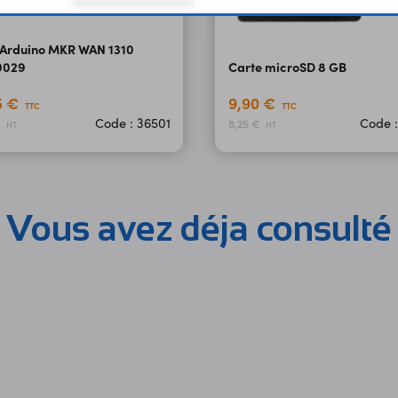
 Arduino MKR WAN 1310
0029
Carte microSD 8 GB
5 €
9,90 €
TTC
TTC
Code : 36501
Code :
€
8,25 €
HT
HT
Vous avez déja consulté