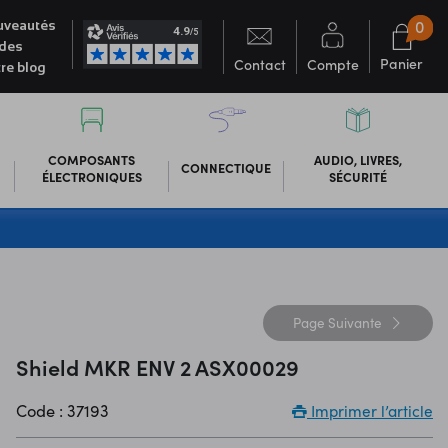
0
veautés
des
Panier
Contact
Compte
re blog
COMPOSANTS
AUDIO, LIVRES,
CONNECTIQUE
ÉLECTRONIQUES
SÉCURITÉ
Page
Suivante
Shield MKR ENV 2 ASX00029
Code : 37193
Imprimer l’article