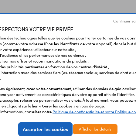
Continuer sa
SPECTONS VOTRE VIE PRIVÉE
ilise des technologies telles que les cookies pour traiter certaines de vos don
s (comme votre adresse IP ou les identifiants de votre appareil) dans le but d
 votre expérience utilisateur sur notre site ,
Produits liés à cet article
l'audience et les performances de nos contenus ,
liser nos offres et recommandations de produits ,
 des publicités pertinentes en fonction de vos centres d'intérêt ,
r l'interaction avec des services tiers (ex. réseaux sociaux, services de chat ou 
.
s également, avec votre consentement, utiliser des données de géolocalisa
analyser activement les caractéristiques de votre appareil afin de l'identifier.
 accepter, refuser ou personnaliser vos choix. À tout moment, vous pouvez m
en cliquant sur le lien « Gérer les cookies » en bas de page.
'informations, consultez notre
Politique de confidentialité et notre Politique co
Accepter les cookies
Afficher les détails