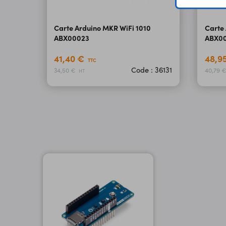
Carte Arduino MKR WiFi 1010
Carte
ABX00023
ABX0
41,40 €
48,9
TTC
Code : 36131
34,50 €
40,79 
HT