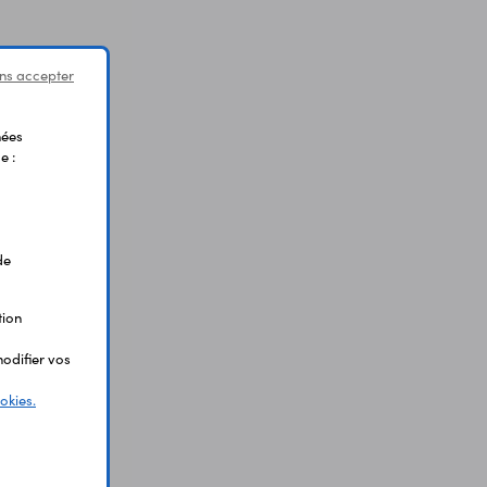
ns accepter
nées
e :
de
tion
odifier vos
okies.