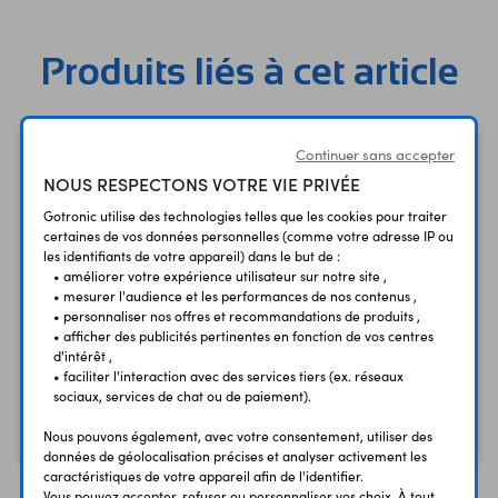
Produits liés à cet article
Continuer sans accepter
NOUS RESPECTONS VOTRE VIE PRIVÉE
Gotronic utilise des technologies telles que les cookies pour traiter
certaines de vos données personnelles (comme votre adresse IP ou
les identifiants de votre appareil) dans le but de :
• améliorer votre expérience utilisateur sur notre site ,
• mesurer l'audience et les performances de nos contenus ,
• personnaliser nos offres et recommandations de produits ,
• afficher des publicités pertinentes en fonction de vos centres
Kit de soudure BMJ010
d'intérêt ,
Kit de soudure SOLD3
version économique
• faciliter l'interaction avec des services tiers (ex. réseaux
sociaux, services de chat ou de paiement).
22,90 €
39,50 €
TTC
TTC
19,08 €
32,92 €
Nous pouvons également, avec votre consentement, utiliser des
Code : 30271
Code : 13395
HT
HT
données de géolocalisation précises et analyser activement les
caractéristiques de votre appareil afin de l'identifier.
Vous pouvez accepter, refuser ou personnaliser vos choix. À tout