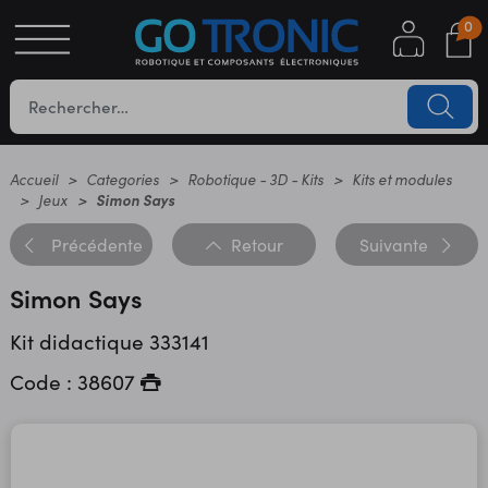
0
S
OTIQUE
UES
Accueil
Categories
Robotique - 3D - Kits
Kits et modules
Jeux
Simon Says
Précédente
Retour
Suivante
Simon Says
Kit didactique 333141
Code : 38607
YC