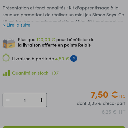
Présentation et fonctionnalités : Kit d'apprentissage à la
soudure permettant de réaliser un mini jeu Simon Says. Ce
kit est basé sur un microcontrôleur Attiny404 contenant un
> Lire la suite
programme Arduino. Le but du jeu est d'appuyer sur les
boutons dans le même ordre que les LEDs s'allument. A
Plus que
120,00 €
pour bénéficier de
chaque bonne réponse, le jeu devient un peu plus difficile.
la livraison offerte en points Relais
Le kit Simons Says est alimenté via une pile CR2032 incluse.
Une notice de montage est disponible au format PDF.
Livraison à partir de
4,50 €
?
Contenu : - 1 x platine avec Attiny404 - 4 x boutons-
poussoirs - 4 x capuchons (jaune, rouge, bleu et vert) - 4 x
Quantité en stock : 107
résistances 330 Ω - 4 x LEDs (jaune, rouge, bleue et verte)
- 1 x inverseur marche-arrêt - 1 x porte-clé - 1 x support de
pile - 1 x pile CR2032 Caractéristiques : Alimentation : via
7,50 €
TTC
la pile CR2032 incluse Dimensions : 50 x 50 mm Kit à
dont 0,05 € d'éco-part
souder soi-même Référence Soldered : 333141
HT
6,25 €