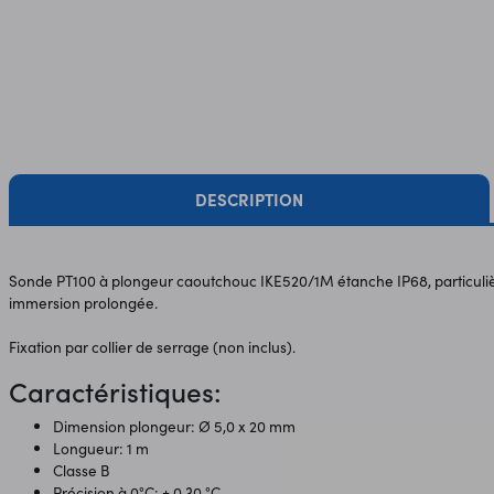
DESCRIPTION
Sonde PT100 à plongeur caoutchouc IKE520/1M étanche IP68, particul
immersion prolongée.
Fixation par collier de serrage (non inclus).
Caractéristiques:
Dimension plongeur: Ø 5,0 x 20 mm
Longueur: 1 m
Classe B
Précision à 0°C: ± 0,30 °C