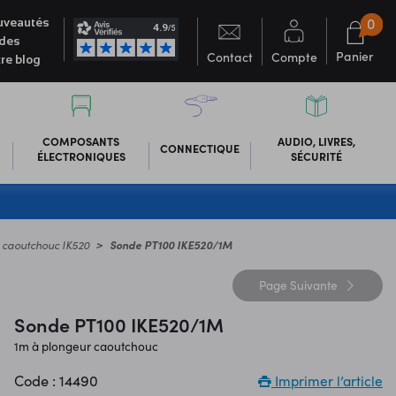
0
veautés
des
Panier
Contact
Compte
re blog
COMPOSANTS
AUDIO, LIVRES,
CONNECTIQUE
ÉLECTRONIQUES
SÉCURITÉ
 caoutchouc IK520
Sonde PT100 IKE520/1M
Page
Suivante
Sonde PT100 IKE520/1M
1m à plongeur caoutchouc
Code : 14490
Imprimer l’article