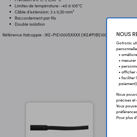
Limites de température: -40 à 105°C
Câble d'extension: 2 x 0,30 mm²
Raccordement par fils
Double isolation
NOUS RE
Référence Italcoppie : IKE-P1E1000SXXXX (IKE#P1BE1000XXXXX)
Gotronic ut
personnelle
• améliorer
• mesurer 
• personna
• afficher
• facilite
paiement)
Nous pouvon
précises et 
Vous pouvez
préférences 
Pour plus d