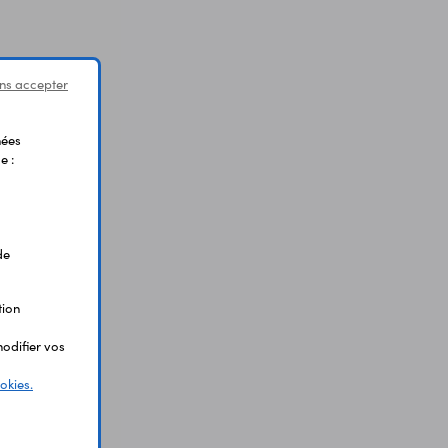
ns accepter
nées
e :
de
tion
odifier vos
okies.