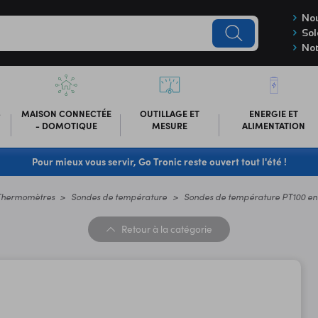
Nou
Sol
Not
-
MAISON CONNECTÉE
OUTILLAGE ET
ENERGIE ET
- DOMOTIQUE
MESURE
ALIMENTATION
Pour mieux vous servir, Go Tronic reste ouvert tout l'été !
Thermomètres
Sondes de température
Sondes de température PT100 en
Retour
à la catégorie