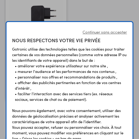
Continuer sans accepter
NOUS RESPECTONS VOTRE VIE PRIVÉE
Gotronic utilise des technologies telles que les cookies pour traiter
certaines de vos données personnelles (comme votre adresse IP ou
Alimentation USB Type-
les identifiants de votre appareil) dans le but de :
C CLW1505
• améliorer votre expérience utilisateur sur notre site ,
5 Vcc - 3 A - compatible
• mesurer l'audience et les performances de nos contenus ,
Raspberry Pi 4B
• personnaliser nos offres et recommandations de produits ,
• afficher des publicités pertinentes en fonction de vos centres
12,20 €
d'intérêt ,
TTC
10,17 €
Code : 14447
• faciliter l'interaction avec des services tiers (ex. réseaux
HT
sociaux, services de chat ou de paiement).
Nous pouvons également, avec votre consentement, utiliser des
données de géolocalisation précises et analyser activement les
Vous avez déja consulté
caractéristiques de votre appareil afin de l'identifier.
Vous pouvez accepter, refuser ou personnaliser vos choix. À tout
moment, vous pouvez modifier vos préférences en cliquant sur le
lien « Gérer les cookies » en bas de page.