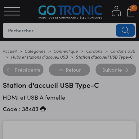
0
S
OTIQUE
UES
Accueil
Categories
Connectique
Cordons
Cordons USB
Hubs et stations d'accueil USB
Station d'accueil USB Type-C
Précédente
Retour
Suivante
Station d'accueil USB Type-C
HDMI et USB A femelle
Code : 38483
YC