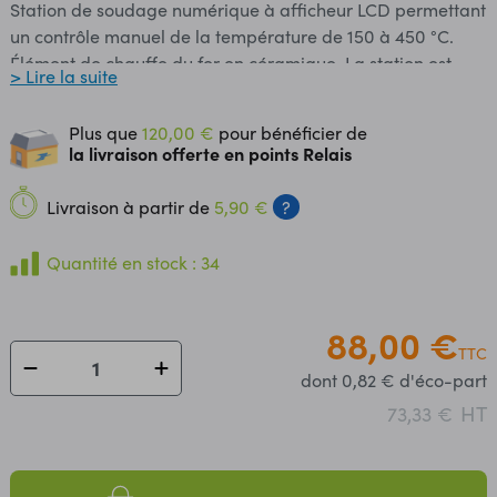
Station de soudage numérique à afficheur LCD permettant
un contrôle manuel de la température de 150 à 450 °C.
Élément de chauffe du fer en céramique. La station est
> Lire la suite
livrée avec un support de fer, une éponge de nettoyage et
une panne de 1,6 mm. Caractéristiques: Alimentation: 230
Plus que
120,00 €
pour bénéficier de
Vac T° réglable de 150° à 450°C Résolution: 1 °C Affichage
la livraison offerte en points Relais
de la température en C° Tension de service du fer: 24 Vac
Interrupteur marche/arrêt Dimensions: - station: 185 x
Livraison à partir de
5,90 €
?
100 x 170 mm. - fer: 200 x 30 mm. Poids: 1.58 kg Ne
convient pas pour un usage intensif.
Quantité en stock : 34
88,00 €
TTC
dont 0,82 € d'éco-part
HT
73,33 €