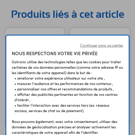
Produits liés à cet article
Continuer sans accepter
NOUS RESPECTONS VOTRE VIE PRIVÉE
Gotronic utilise des technologies telles que les cookies pour traiter
certaines de vos données personnelles (comme votre adresse IP ou
les identifiants de votre appareil) dans le but de :
• améliorer votre expérience utilisateur sur notre site ,
• mesurer l'audience et les performances de nos contenus ,
• personnaliser nos offres et recommandations de produits ,
• afficher des publicités pertinentes en fonction de vos centres
Panne 1,0 mm P0.8ECO
Panne 1,6 mm P1.6ECO
d'intérêt ,
pour fer SR30C
pour fer SR30C
• faciliter l'interaction avec des services tiers (ex. réseaux
sociaux, services de chat ou de paiement).
3,30 €
3,35 €
TTC
TTC
2,75 €
2,79 €
Code : 13527
Code : 13528
HT
HT
Nous pouvons également, avec votre consentement, utiliser des
données de géolocalisation précises et analyser activement les
caractéristiques de votre appareil afin de l'identifier.