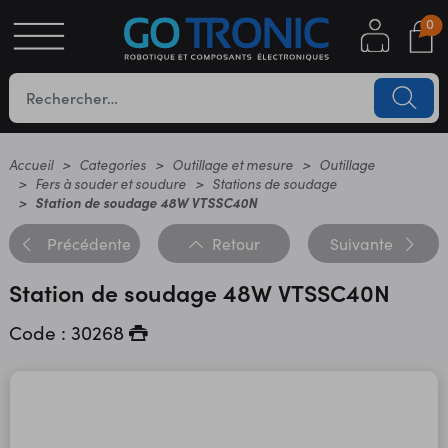
0
S
OTIQUE
UES
Accueil
Categories
Outillage et mesure
Outillage
Fers à souder et soudure
Stations de soudage
Station de soudage 48W VTSSC40N
Précédente
Retour
Suivante
Station de soudage 48W VTSSC40N
Code : 30268
YC