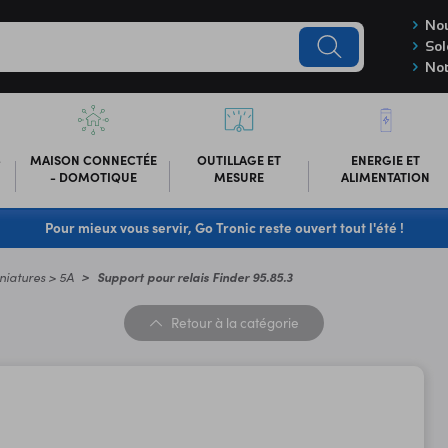
Nou
Sol
Not
-
MAISON CONNECTÉE
OUTILLAGE ET
ENERGIE ET
- DOMOTIQUE
MESURE
ALIMENTATION
Pour mieux vous servir, Go Tronic reste ouvert tout l'été !
niatures > 5A
Support pour relais Finder 95.85.3
Retour
à la catégorie