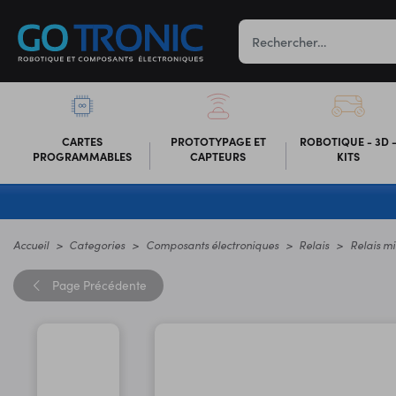
CARTES
PROTOTYPAGE ET
ROBOTIQUE - 3D 
PROGRAMMABLES
CAPTEURS
KITS
Accueil
Categories
Composants électroniques
Relais
Relais mi
Page
Précédente