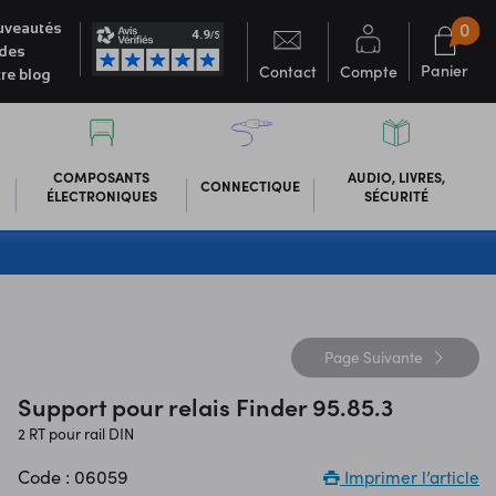
0
veautés
des
Panier
Contact
Compte
re blog
COMPOSANTS
AUDIO, LIVRES,
CONNECTIQUE
ÉLECTRONIQUES
SÉCURITÉ
Page
Suivante
Support pour relais Finder 95.85.3
2 RT pour rail DIN
Code : 06059
Imprimer l’article