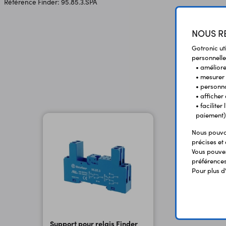
Référence Finder: 95.85.3.SPA
NOUS RE
Gotronic ut
personnelle
• améliorer
• mesurer 
• personna
• afficher
• facilite
paiement)
Nous pouvon
précises et 
Vous pouvez
préférences 
Pour plus d
Support pour relais Finder