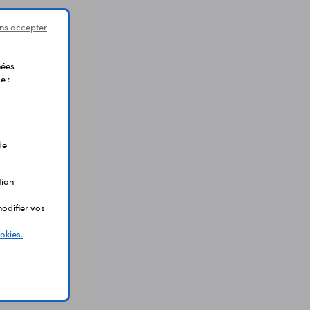
ns accepter
nées
e :
de
tion
odifier vos
okies.