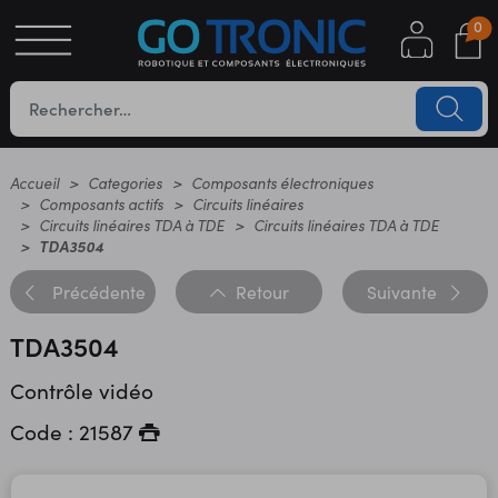
0
S
OTIQUE
UES
Accueil
Categories
Composants électroniques
Composants actifs
Circuits linéaires
Circuits linéaires TDA à TDE
Circuits linéaires TDA à TDE
TDA3504
Précédente
Retour
Suivante
TDA3504
Contrôle vidéo
YC
Code : 21587