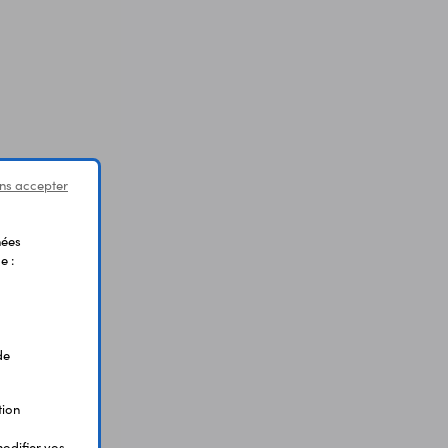
ns accepter
nées
e :
de
tion
odifier vos