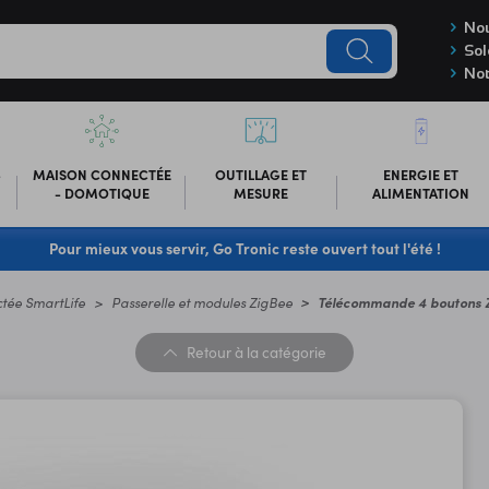
Nou
Sol
Not
-
MAISON CONNECTÉE
OUTILLAGE ET
ENERGIE ET
- DOMOTIQUE
MESURE
ALIMENTATION
Pour mieux vous servir, Go Tronic reste ouvert tout l'été !
tée SmartLife
Passerelle et modules ZigBee
Télécommande 4 boutons 
Retour
à la catégorie