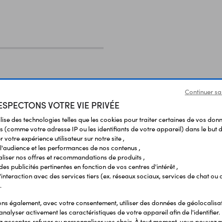
Continuer sa
SPECTONS VOTRE VIE PRIVÉE
ilise des technologies telles que les cookies pour traiter certaines de vos don
s (comme votre adresse IP ou les identifiants de votre appareil) dans le but d
 votre expérience utilisateur sur notre site ,
l'audience et les performances de nos contenus ,
liser nos offres et recommandations de produits ,
 des publicités pertinentes en fonction de vos centres d'intérêt ,
r l'interaction avec des services tiers (ex. réseaux sociaux, services de chat ou 
.
s également, avec votre consentement, utiliser des données de géolocalisa
analyser activement les caractéristiques de votre appareil afin de l'identifier.
 accepter, refuser ou personnaliser vos choix. À tout moment, vous pouvez m