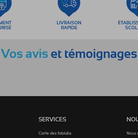
EMENT
LIVRAISON
ÉTABLIS
URISÉ
RAPIDE
SCOL
Vos avis
et témoignages
SERVICES
NOU
Carte des fablabs
Nous 