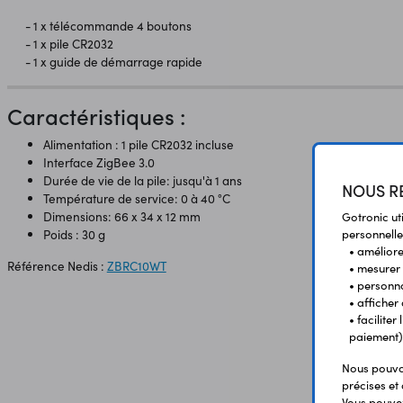
- 1 x télécommande 4 boutons
- 1 x pile CR2032
- 1 x guide de démarrage rapide
Caractéristiques :
Alimentation : 1 pile CR2032 incluse
Interface ZigBee 3.0
Durée de vie de la pile: jusqu'à 1 ans
NOUS RE
Température de service: 0 à 40 °C
Dimensions: 66 x 34 x 12 mm
Gotronic ut
Poids : 30 g
personnelle
• améliorer
Référence Nedis :
ZBRC10WT
• mesurer 
• personna
• afficher
• facilite
paiement)
Nous pouvon
précises et 
Vous pouvez