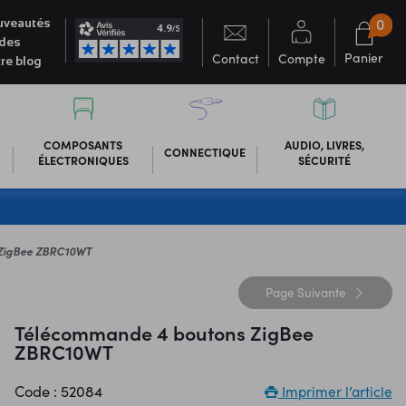
0
veautés
des
Panier
Contact
Compte
re blog
COMPOSANTS
AUDIO, LIVRES,
CONNECTIQUE
ÉLECTRONIQUES
SÉCURITÉ
ZigBee ZBRC10WT
Page
Suivante
Télécommande 4 boutons ZigBee
ZBRC10WT
Code : 52084
Imprimer l’article