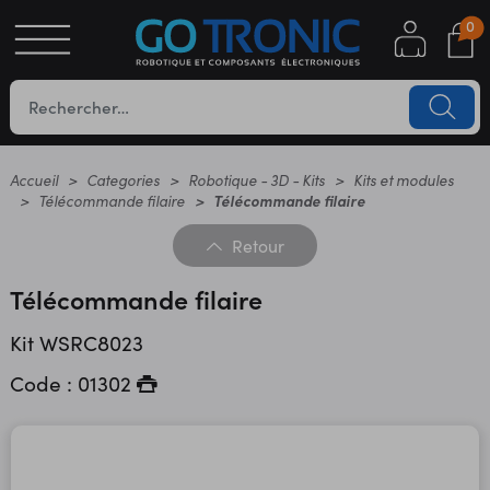
0
S
OTIQUE
UES
Accueil
Categories
Robotique - 3D - Kits
Kits et modules
Télécommande filaire
Télécommande filaire
Retour
Télécommande filaire
Kit WSRC8023
Code : 01302
YC