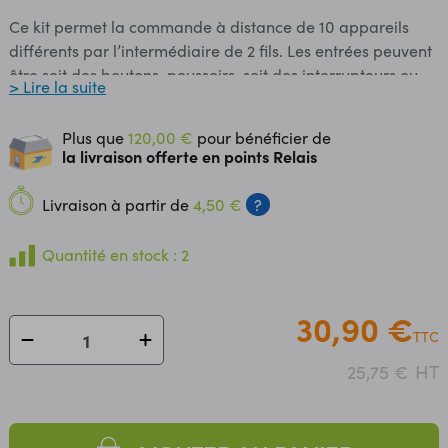
Ce kit permet la commande à distance de 10 appareils
différents par l’intermédiaire de 2 fils. Les entrées peuvent
être soit des boutons-poussoirs, soit des interrupteurs ou
> Lire la suite
relais, soit des entrées à collecteur ouvert. La partie
récepteur est munie de sorties à collecteur ouvert 50 V
Plus que
120,00 €
pour bénéficier de
/100 mA permettant de commander des relais. Toutes les
la livraison offerte en points Relais
sorties sont visualisées par une Led. Il peut être connecté à
la carte relais universelle K6714. Caractéristiques: Distance
Livraison à partir de
4,50 €
?
maxi entre émetteur et récepteur: 50 m. Alimentation à
prévoir: 12 à 15 Vcc/ac. Consommation: 300 mA.
Quantité en stock : 2
Dimensions: - émetteur : 70 x 50 x 16 mm - récepteur: 103 x
50 x 24 mm Kit à souder soi-même.
30,90 €
TTC
HT
25,75 €