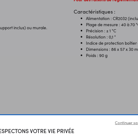
Caractéristiques :
Alimentation : CR2032 (incl
Plage de mesure : 40 à 70 
upport inclus) ou murale.
Précision : ± 1 °C
Résolution : 0,1 °
Indice de protection boîtier
Dimensions : 86 x 57 x 30 
Poids : 90 g
Produits liés à cet article
Continuer sa
SPECTONS VOTRE VIE PRIVÉE