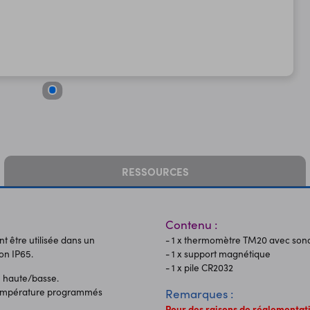
RESSOURCES
Contenu :
 être utilisée dans un
- 1 x thermomètre TM20 avec son
on IP65.
- 1 x support magnétique
- 1 x pile CR2032
e haute/basse.
 température programmés
Remarques :
Pour des raisons de réglementati