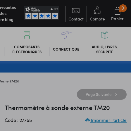
0
veautés
des
Panier
Contact
Compte
re blog
COMPOSANTS
AUDIO, LIVRES,
CONNECTIQUE
ÉLECTRONIQUES
SÉCURITÉ
terne TM20
Page
Suivante
Thermomètre à sonde externe TM20
Code : 27755
Imprimer l’article