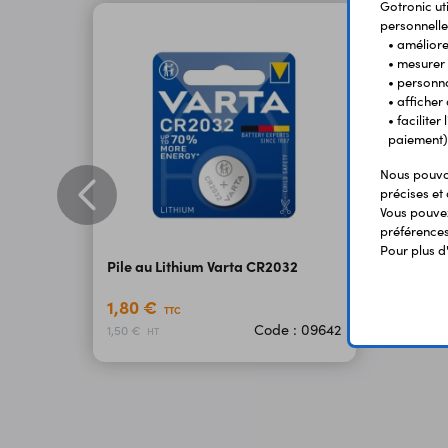
Gotronic ut
personnelle
• améliorer
• mesurer 
• personna
• afficher
• facilite
paiement)
Nous pouvon
précises et 
Vous pouvez
préférences 
Pour plus d
Pile au Lithium Varta CR2032
1,80 €
TTC
Code : 09642
1,50 €
HT