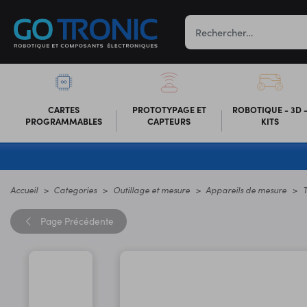
CARTES
PROTOTYPAGE ET
ROBOTIQUE - 3D 
PROGRAMMABLES
CAPTEURS
KITS
Accueil
Categories
Outillage et mesure
Appareils de mesure
Page
Précédente