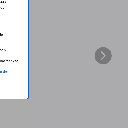
nées
e :
de
tion
odifier vos
okies.