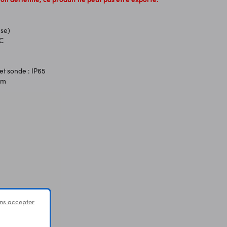
use)
°C
 et sonde : IP65
mm
ns accepter