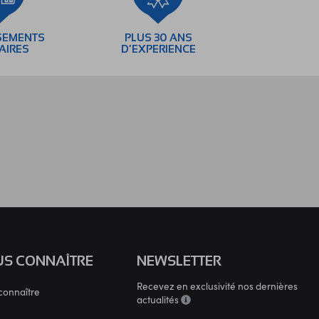
SEMENTS
PLUS 30 ANS
AIRES
D’EXPERIENCE
S CONNAÎTRE
NEWSLETTER
Recevez en exclusivité nos dernières
connaître
actualités