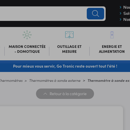
Nou
Sol
Not
-
MAISON CONNECTÉE
OUTILLAGE ET
ENERGIE ET
- DOMOTIQUE
MESURE
ALIMENTATION
Pour mieux vous servir, Go Tronic reste ouvert tout l'été !
Thermomètres
Thermomètres à sonde externe
Thermomètre à sonde ex
Retour
à la catégorie