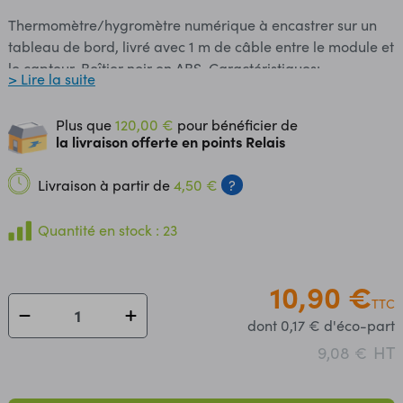
Thermomètre/hygromètre numérique à encastrer sur un
tableau de bord, livré avec 1 m de câble entre le module et
le capteur. Boîtier noir en ABS. Caractéristiques:
> Lire la suite
Alimentation: 1 pile LR44 incluse Température: - plage de
mesure: -50°C à +70°C - précision: ±1 °C - résolution: 0.1
Plus que
120,00 €
pour bénéficier de
°C Humidité: - plage de mesure: 10 à 99 %RH - précision:
la livraison offerte en points Relais
± 5% Indication pile faible Dimensions: - capteur: 48 x 15 x
12 mm - afficheur: 48 x 28 x 15 mm Découpe à prévoir: 44 x
Livraison à partir de
4,50 €
?
25 mm
Quantité en stock : 23
10,90 €
TTC
dont 0,17 € d'éco-part
HT
9,08 €