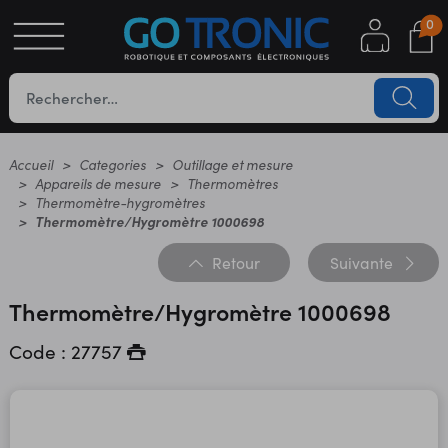
0
S
OTIQUE
UES
Accueil
Categories
Outillage et mesure
Appareils de mesure
Thermomètres
Thermomètre-hygromètres
Thermomètre/Hygromètre 1000698
Retour
Suivante
Thermomètre/Hygromètre 1000698
Code : 27757
YC