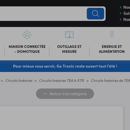
Nou
Sol
Not
-
MAISON CONNECTÉE
OUTILLAGE ET
ENERGIE ET
- DOMOTIQUE
MESURE
ALIMENTATION
Pour mieux vous servir, Go Tronic reste ouvert tout l'été !
Circuits linéaires
Circuits linéaires TEA à XTR
Circuits linéaires de TE
Retour
à la catégorie