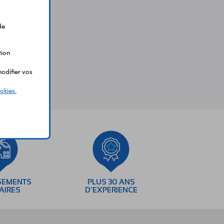
de
tion
odifier vos
okies.
SEMENTS
PLUS 30 ANS
AIRES
D’EXPERIENCE