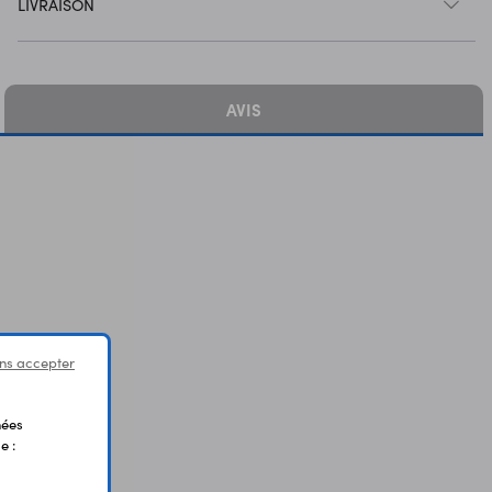
LIVRAISON
AVIS
ns accepter
nées
e :