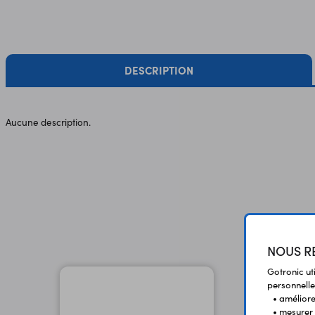
DESCRIPTION
Aucune description.
NOUS RE
Gotronic ut
personnelle
• améliorer
• mesurer 