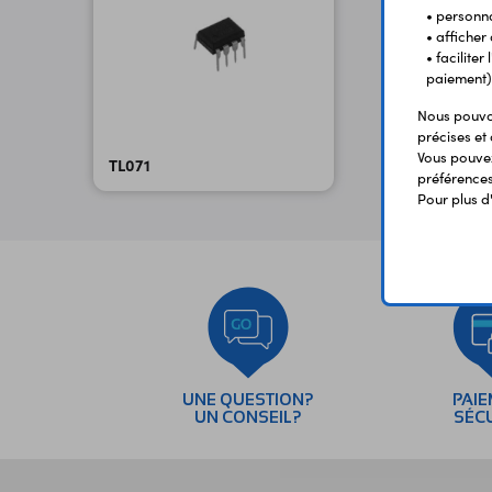
• personna
• afficher
• facilite
paiement)
Nous pouvon
précises et 
Vous pouvez
TL071
préférences 
Pour plus d
UNE QUESTION?
PAI
UN CONSEIL?
SÉC