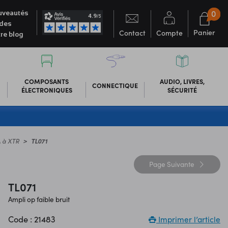
0
veautés
des
Panier
Contact
Compte
re blog
COMPOSANTS
AUDIO, LIVRES,
CONNECTIQUE
ÉLECTRONIQUES
SÉCURITÉ
A à XTR
TL071
Page
Suivante
TL071
Ampli op faible bruit
Code : 21483
Imprimer l’article