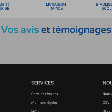
EMENT
LIVRAISON
ÉTABLIS
URISÉ
RAPIDE
SCOL
Vos avis
et témoignages
SERVICES
NOU
Carte des fablabs
Nous 
Mentions légales
CGV
FAQs
Blog