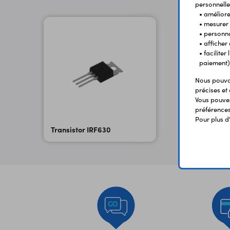
personnelle
• améliorer
• mesurer 
• personna
• afficher
• facilite
paiement)
Nous pouvon
précises et 
Vous pouvez
préférences 
Pour plus d
Transistor IRF630