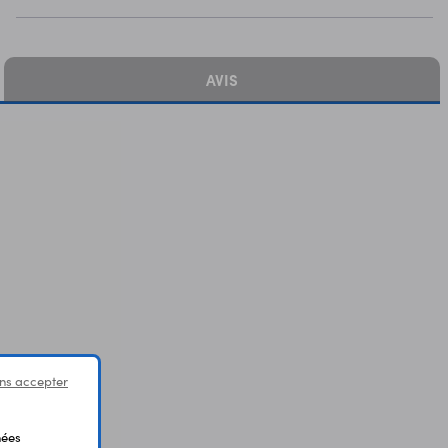
AVIS
ns accepter
nées