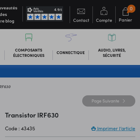
0
veautés
des
Panier
Contact
Compte
re blog
COMPOSANTS
AUDIO, LIVRES,
CONNECTIQUE
ÉLECTRONIQUES
SÉCURITÉ
IRF630
Page
Suivante
Transistor IRF630
Code : 43435
Imprimer l’article