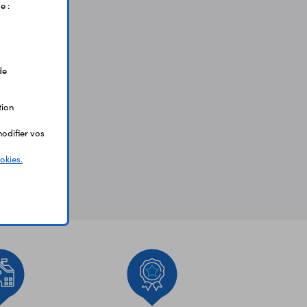
e :
de
tion
odifier vos
okies.