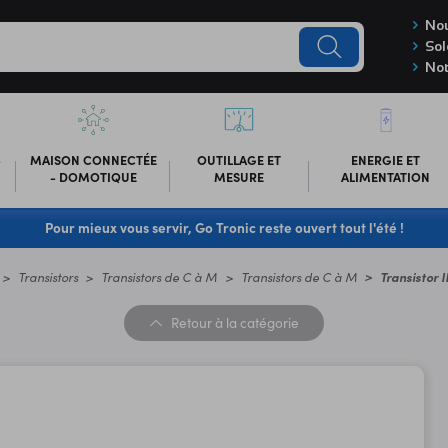
Nou
Sol
Not
-
MAISON CONNECTÉE
OUTILLAGE ET
ENERGIE ET
- DOMOTIQUE
MESURE
ALIMENTATION
Pour mieux vous servir, Go Tronic reste ouvert tout l'été !
Transistors
Transistors de C à M
Transistors de C à M
Transistor 
Retour
à la catégorie