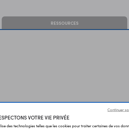
RESSOURCES
Continuer sa
SPECTONS VOTRE VIE PRIVÉE
Vous avez déja consulté
ilise des technologies telles que les cookies pour traiter certaines de vos don