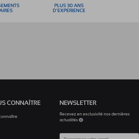
SEMENTS
PLUS 30 ANS
AIRES
D’EXPERIENCE
S CONNAÎTRE
NEWSLETTER
Recevez en exclusivité nos dernières
connaître
actualités