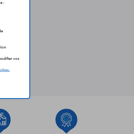
e :
de
tion
odifier vos
okies.