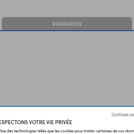
RESSOURCES
Continuer sa
SPECTONS VOTRE VIE PRIVÉE
Vous avez déja consulté
ilise des technologies telles que les cookies pour traiter certaines de vos don