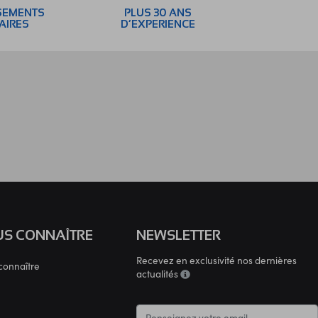
SEMENTS
PLUS 30 ANS
AIRES
D’EXPERIENCE
S CONNAÎTRE
NEWSLETTER
Recevez en exclusivité nos dernières
connaître
actualités