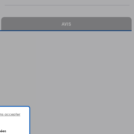
AVIS
ns accepter
nées