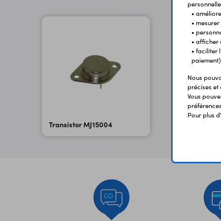
personnelle
• améliorer
• mesurer 
• personna
• afficher
• facilite
paiement)
Nous pouvon
précises et 
Vous pouvez
préférences 
Pour plus d
Transistor MJ15004