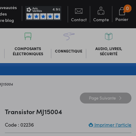
0
veautés
des
Panier
Contact
Compte
re blog
COMPOSANTS
AUDIO, LIVRES,
CONNECTIQUE
ÉLECTRONIQUES
SÉCURITÉ
MJ15004
Page
Suivante
Transistor MJ15004
Code : 02236
Imprimer l’article