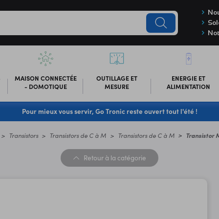
Nou
Sol
Not
-
MAISON CONNECTÉE
OUTILLAGE ET
ENERGIE ET
- DOMOTIQUE
MESURE
ALIMENTATION
Pour mieux vous servir, Go Tronic reste ouvert tout l'été !
Transistors
Transistors de C à M
Transistors de C à M
Transistor 
Retour
à la catégorie