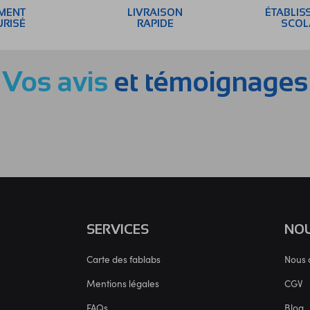
EMENT
LIVRAISON
ÉTABLIS
URISÉ
RAPIDE
SCOL
Vos avis
et témoignages
SERVICES
NOU
Carte des fablabs
Nous 
Mentions légales
CGV
FAQs
Blog