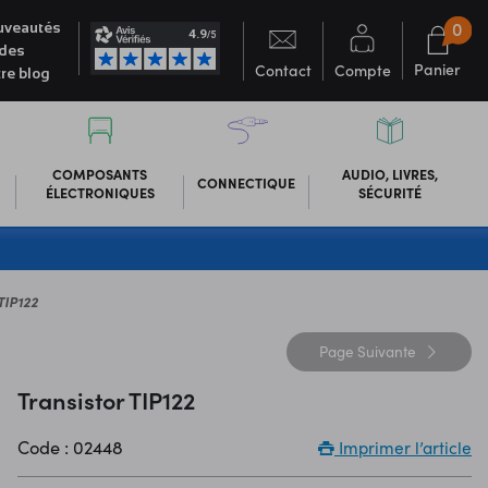
0
veautés
des
Panier
Contact
Compte
re blog
COMPOSANTS
AUDIO, LIVRES,
CONNECTIQUE
ÉLECTRONIQUES
SÉCURITÉ
 TIP122
Page
Suivante
Transistor TIP122
Code : 02448
Imprimer l’article