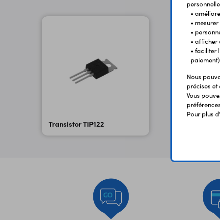
personnelle
• améliorer
• mesurer 
• personna
• afficher
• facilite
paiement)
Nous pouvon
précises et 
Vous pouvez
préférences 
Pour plus d
Transistor TIP122