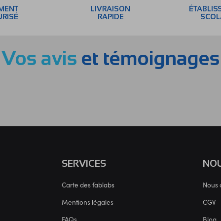
EMENT
LIVRAISON
ÉTABLIS
URISÉ
RAPIDE
SCOL
Vos avis
et témoignages
SERVICES
NOU
Carte des fablabs
Nous 
Mentions légales
CGV
FAQs
Blog