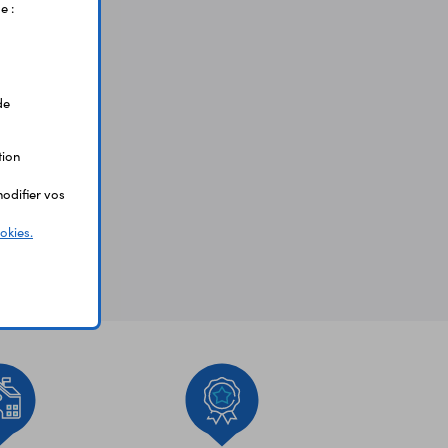
e :
de
tion
odifier vos
okies.