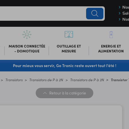
Nou
Sol
Not
-
MAISON CONNECTÉE
OUTILLAGE ET
ENERGIE ET
- DOMOTIQUE
MESURE
ALIMENTATION
Pour mieux vous servir, Go Tronic reste ouvert tout l'été !
Transistors
Transistors de P à 2N
Transistors de P à 2N
Transistor
Retour
à la catégorie