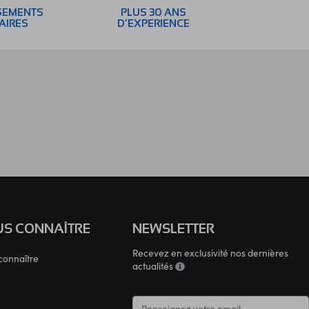
SEMENTS
PLUS 30 ANS
AIRES
D’EXPERIENCE
S CONNAÎTRE
NEWSLETTER
Recevez en exclusivité nos dernières
connaître
actualités