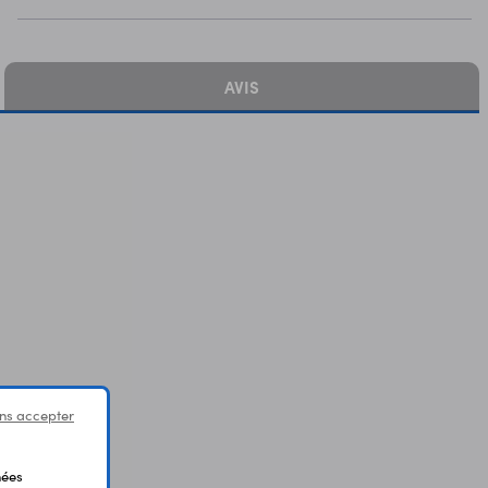
AVIS
ns accepter
nées