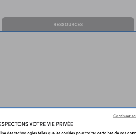
RESSOURCES
Continuer sa
SPECTONS VOTRE VIE PRIVÉE
Vous avez déja consulté
ilise des technologies telles que les cookies pour traiter certaines de vos don