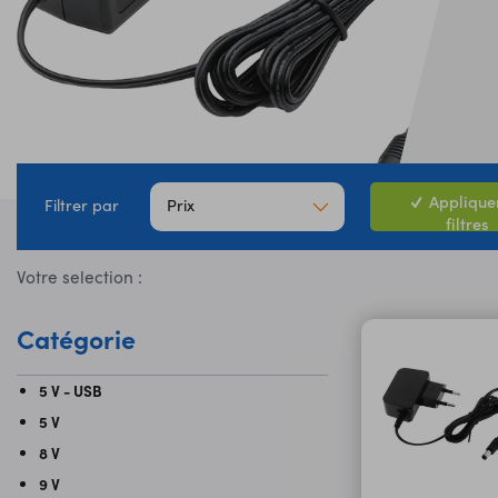
Appliquer
Prix
Filtrer par
filtres
Votre selection :
Catégorie
5 V - USB
5 V
8 V
9 V