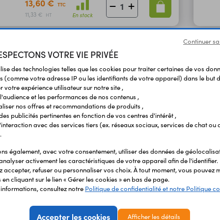
13,60 €
TTC
11,33 €
En stock
HT
Continuer sa
SPECTONS VOTRE VIE PRIVÉE
ilise des technologies telles que les cookies pour traiter certaines de vos don
s (comme votre adresse IP ou les identifiants de votre appareil) dans le but d
 votre expérience utilisateur sur notre site ,
l'audience et les performances de nos contenus ,
liser nos offres et recommandations de produits ,
 des publicités pertinentes en fonction de vos centres d'intérêt ,
r l'interaction avec des services tiers (ex. réseaux sociaux, services de chat ou 
.
s également, avec votre consentement, utiliser des données de géolocalisa
EMENT
LIVRAISON
ÉTABLIS
analyser activement les caractéristiques de votre appareil afin de l'identifier.
URISÉ
RAPIDE
SCOL
 accepter, refuser ou personnaliser vos choix. À tout moment, vous pouvez m
en cliquant sur le lien « Gérer les cookies » en bas de page.
'informations, consultez notre
Politique de confidentialité et notre Politique co
Vos avis
et témoignages
Accepter les cookies
Afficher les détails