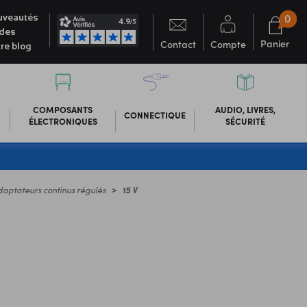
0
veautés
des
Panier
Contact
Compte
re blog
COMPOSANTS
AUDIO, LIVRES,
CONNECTIQUE
ÉLECTRONIQUES
SÉCURITÉ
daptateurs continus régulés
15 V