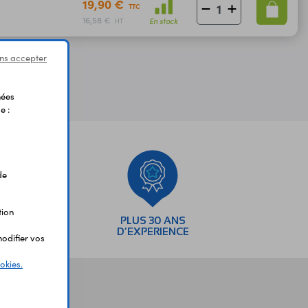
19,90 €
TTC
16,58 €
En stock
HT
ns accepter
nées
e :
de
tion
SEMENTS
PLUS 30 ANS
AIRES
D’EXPERIENCE
odifier vos
okies.