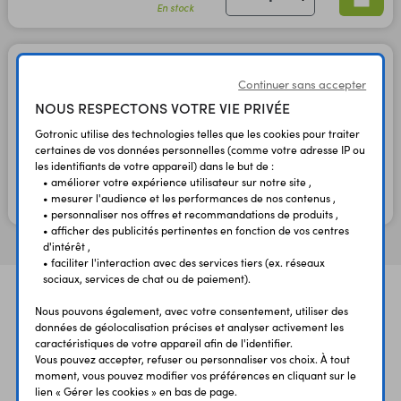
En stock
Raspberry Pi PoE+ Injector
SC1677
Continuer sans accepter
Code : 39196
NOUS RESPECTONS VOTRE VIE PRIVÉE
Gotronic utilise des technologies telles que les cookies pour traiter
certaines de vos données personnelles (comme votre adresse IP ou
34,50 €
28,75 €
TTC
HT
les identifiants de votre appareil) dans le but de :
• améliorer votre expérience utilisateur sur notre site ,
• mesurer l'audience et les performances de nos contenus ,
En stock
• personnaliser nos offres et recommandations de produits ,
• afficher des publicités pertinentes en fonction de vos centres
d'intérêt ,
• faciliter l'interaction avec des services tiers (ex. réseaux
sociaux, services de chat ou de paiement).
Nous pouvons également, avec votre consentement, utiliser des
données de géolocalisation précises et analyser activement les
caractéristiques de votre appareil afin de l'identifier.
Vous pouvez accepter, refuser ou personnaliser vos choix. À tout
moment, vous pouvez modifier vos préférences en cliquant sur le
lien « Gérer les cookies » en bas de page.
UNE QUESTION?
PAIEMENT
LIVRAISON