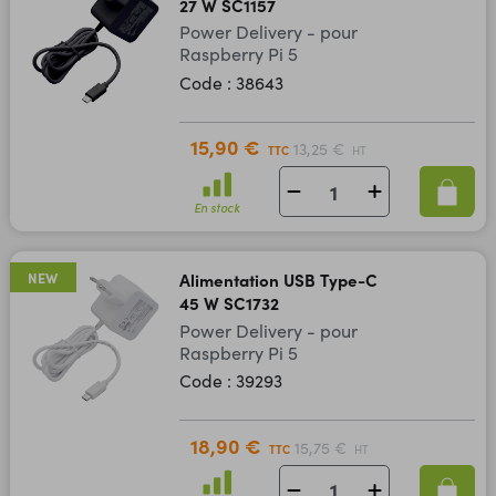
27 W SC1157
Power Delivery - pour
Raspberry Pi 5
Code : 38643
15,90 €
13,25 €
TTC
HT
En stock
NEW
Alimentation USB Type-C
45 W SC1732
Power Delivery - pour
Raspberry Pi 5
Code : 39293
18,90 €
15,75 €
TTC
HT