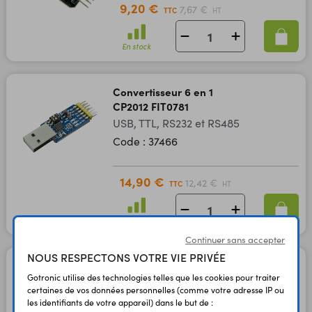
9,20 €
7,67 €
TTC
HT
En stock
Convertisseur 6 en 1
CP2012 FIT0781
USB, TTL, RS232 et RS485
Code : 37466
14,90 €
12,42 €
TTC
HT
En stock
Continuer sans accepter
NOUS RESPECTONS VOTRE VIE PRIVÉE
Câble debug USB - série
Gotronic utilise des technologies telles que les cookies pour traiter
Code : 32280
certaines de vos données personnelles (comme votre adresse IP ou
les identifiants de votre appareil) dans le but de :