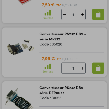
7,50 €
6,25 €
TTC
HT
En stock
Convertisseur RS232 DB9 -
série MR212
Code : 35020
7,99 €
6,66 €
TTC
HT
En stock
Convertisseur RS232 DB9 -
série DFR0077
Code : 31655