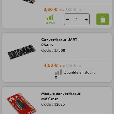
3,60 €
3,00 €
TTC
HT
En stock
Convertisseur UART -
RS485
Code : 37588
4,50 €
3,75 €
TTC
HT
Quantité en stock :
0
Module convertisseur
MAX3232
Code : 32025