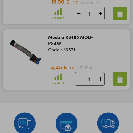
19,90 €
16,58 €
TTC
HT
En stock
Module RS485 MOD-
RS485
Code : 39671
4,45 €
3,71 €
TTC
HT
En stock