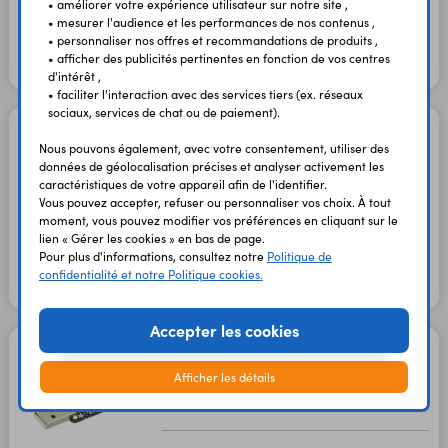
• améliorer votre expérience utilisateur sur notre site ,
13,60 €
11,33 €
TTC
HT
• mesurer l'audience et les performances de nos contenus ,
• personnaliser nos offres et recommandations de produits ,
• afficher des publicités pertinentes en fonction de vos centres
En stock
d'intérêt ,
• faciliter l'interaction avec des services tiers (ex. réseaux
sociaux, services de chat ou de paiement).
Interface multifonctions
Nous pouvons également, avec votre consentement, utiliser des
USB-ISS
données de géolocalisation précises et analyser activement les
Code : 24512
caractéristiques de votre appareil afin de l'identifier.
Vous pouvez accepter, refuser ou personnaliser vos choix. À tout
moment, vous pouvez modifier vos préférences en cliquant sur le
24,80 €
20,67 €
TTC
HT
lien « Gérer les cookies » en bas de page.
Pour plus d'informations, consultez notre
Politique de
confidentialité et notre Politique cookies.
En stock
Accepter les cookies
Module BLE Bluefruit
ADA2267
Afficher les détails
Code : 35294