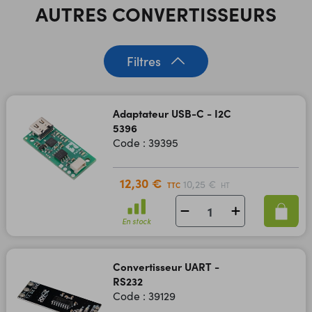
AUTRES CONVERTISSEURS
Filtres
Adaptateur USB-C - I2C
5396
Code : 39395
12,30 €
10,25 €
TTC
HT
En stock
Convertisseur UART -
RS232
Code : 39129