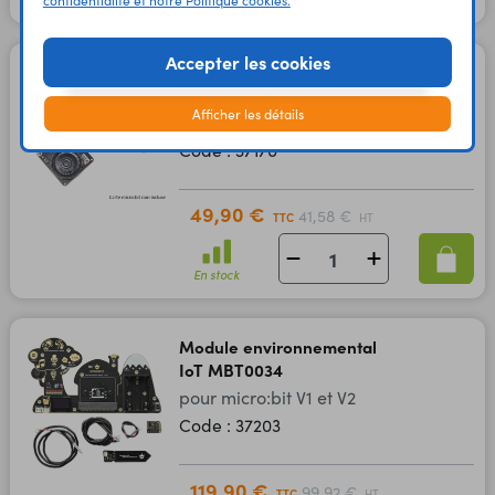
confidentialité et notre Politique cookies.
Accepter les cookies
Capteur de qualité d'air
SKU00086
Afficher les détails
pour micro:bit V1 et V2
Code : 37170
49,90 €
41,58 €
TTC
HT
En stock
Module environnemental
IoT MBT0034
pour micro:bit V1 et V2
Code : 37203
119,90 €
99,92 €
TTC
HT