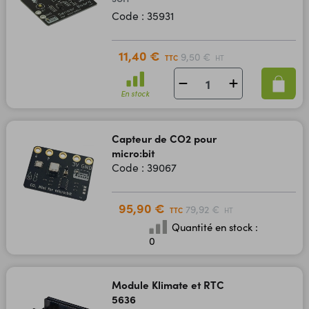
Code : 35931
11,40 €
9,50 €
TTC
HT
En stock
Capteur de CO2 pour
micro:bit
Code : 39067
95,90 €
79,92 €
TTC
HT
Quantité en stock :
0
Module Klimate et RTC
5636