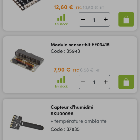
12,60 €
10,50 €
TTC
HT
En stock
Module sensor:bit EF03415
Code : 35943
7,90 €
6,58 €
TTC
HT
En stock
Capteur d'humidité
SKU00096
+ température ambiante
Code : 37835