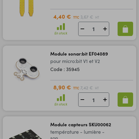
4,40 €
3,67 €
TTC
HT
En stock
Module sonar:bit EF04089
pour micro:bit V1 et V2
Code : 35945
8,90 €
7,42 €
TTC
HT
En stock
Module capteurs SKU00062
température - lumière -
son