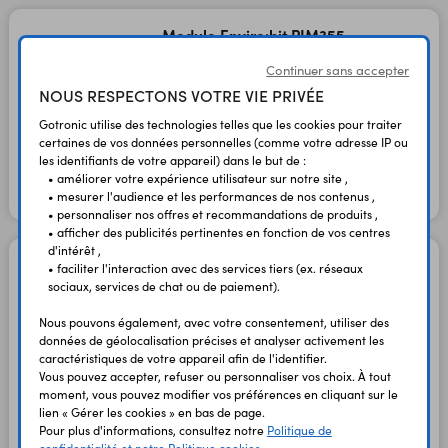
Module Enviro:bit PIM355
pour micro:bit V1 et V2
Continuer sans accepter
Code : 36174
NOUS RESPECTONS VOTRE VIE PRIVÉE
Gotronic utilise des technologies telles que les cookies pour traiter
32,95 €
certaines de vos données personnelles (comme votre adresse IP ou
27,46 €
TTC
HT
les identifiants de votre appareil) dans le but de :
• améliorer votre expérience utilisateur sur notre site ,
• mesurer l'audience et les performances de nos contenus ,
En stock
• personnaliser nos offres et recommandations de produits ,
• afficher des publicités pertinentes en fonction de vos centres
d'intérêt ,
Module environnemental
• faciliter l'interaction avec des services tiers (ex. réseaux
5674
sociaux, services de chat ou de paiement).
pour micro:bit V1 et V2
Nous pouvons également, avec votre consentement, utiliser des
Code : 37482
données de géolocalisation précises et analyser activement les
caractéristiques de votre appareil afin de l'identifier.
Vous pouvez accepter, refuser ou personnaliser vos choix. À tout
47,90 €
39,92 €
moment, vous pouvez modifier vos préférences en cliquant sur le
TTC
HT
lien « Gérer les cookies » en bas de page.
Pour plus d'informations, consultez notre
Politique de
En stock