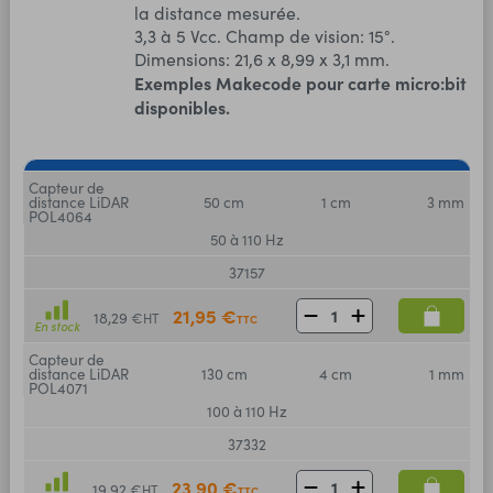
la distance mesurée.
3,3 à 5 Vcc. Champ de vision: 15°.
Dimensions: 21,6 x 8,99 x 3,1 mm.
Exemples Makecode pour carte micro:bit
disponibles.
Capteur de
distance LiDAR
50 cm
1 cm
3 mm
POL4064
50 à 110 Hz
37157
21,95 €
18,29 €
HT
TTC
En stock
Capteur de
distance LiDAR
130 cm
4 cm
1 mm
POL4071
100 à 110 Hz
37332
23,90 €
19,92 €
HT
TTC