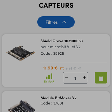
CAPTEURS
Filtres
Shield Grove 103100063
pour micro:bit V1 et V2
Code : 35928
11,90 €
9,92 €
TTC
HT
En stock
Module BitMaker V2
Code : 37601