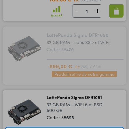
TTC
HT
En stock
LattePanda Sigma DFR1090
32 GB RAM - sans SSD et WiFi
Code : 38470
899,00 €
749,17 €
TTC
HT
Produit retiré de notre gamme
LattePanda Sigma DFR1091
32 GB RAM - WiFi 6 et SSD
500 GB
Code : 38695