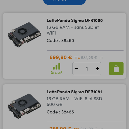
LattePanda Sigma DFR1080
16 GB RAM - sans SSD et
WiFi
Code : 38460
699,90 €
583,25 €
TTC
HT
En stock
LattePanda Sigma DFR1081
16 GB RAM - WiFi 6 et SSD
500 GB
Code : 38465
786,00 €
655,00 €