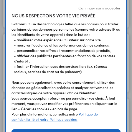
1 050,00 €
875,00 €
TTC
HT
Continuer sans accepter
NOUS RESPECTONS VOTRE VIE PRIVÉE
En stock
Gotronic utilise des technologies telles que les cookies pour traiter
certaines de vos données personnelles (comme votre adresse IP ou
les identifiants de votre appareil) dans le but de :
• améliorer votre expérience utilisateur sur notre site ,
Boîtier Lattepanda Sigma
• mesurer l'audience et les performances de nos contenus ,
FIT0949
• personnaliser nos offres et recommandations de produits ,
Code : 38968
• afficher des publicités pertinentes en fonction de vos centres
d'intérêt ,
• faciliter l'interaction avec des services tiers (ex. réseaux
31,80 €
26,50 €
TTC
HT
sociaux, services de chat ou de paiement).
Nous pouvons également, avec votre consentement, utiliser des
En stock
données de géolocalisation précises et analyser activement les
caractéristiques de votre appareil afin de l'identifier.
Vous pouvez accepter, refuser ou personnaliser vos choix. À tout
moment, vous pouvez modifier vos préférences en cliquant sur le
Câble d'alimentation
lien « Gérer les cookies » en bas de page.
FIT0947
Pour plus d'informations, consultez notre
Politique de
pour LattePanda Sigma
confidentialité et notre Politique cookies.
Code : 38496