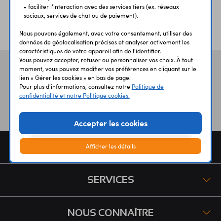
• faciliter l'interaction avec des services tiers (ex. réseaux
sociaux, services de chat ou de paiement).
ÉTABLISSEMENTS
PLUS 30 ANS
SCOLAIRES
D’EXPERIENCE
Nous pouvons également, avec votre consentement, utiliser des
données de géolocalisation précises et analyser activement les
caractéristiques de votre appareil afin de l'identifier.
Vous pouvez accepter, refuser ou personnaliser vos choix. À tout
Vos avis
et témoignages
moment, vous pouvez modifier vos préférences en cliquant sur le
lien « Gérer les cookies » en bas de page.
Pour plus d'informations, consultez notre
Politique de
confidentialité et notre Politique cookies.
Accepter les cookies
COMMANDE
Afficher les détails
SERVICES
NOUS CONNAÎTRE