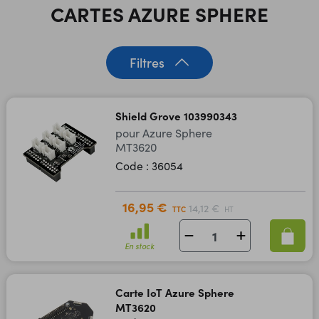
CARTES AZURE SPHERE
Filtres
Shield Grove 103990343
pour Azure Sphere
MT3620
Code : 36054
16,95 €
14,12 €
TTC
HT
En stock
Carte IoT Azure Sphere
MT3620