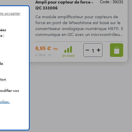
Ampli pour capteur de force -
Code : 39232
I2C 333006
ns accepter
Ce module amplificateur pour capteurs de
force en pont de Wheatstone est basé sur le
convertisseur analogique-numérique HX711. Il
nées
communique en I2C avec un microcontrôleur
e :
Arduino ou compatible.
6,95 €
TTC
5,79 €
En stock
HT
de
tion
odifier vos
okies.