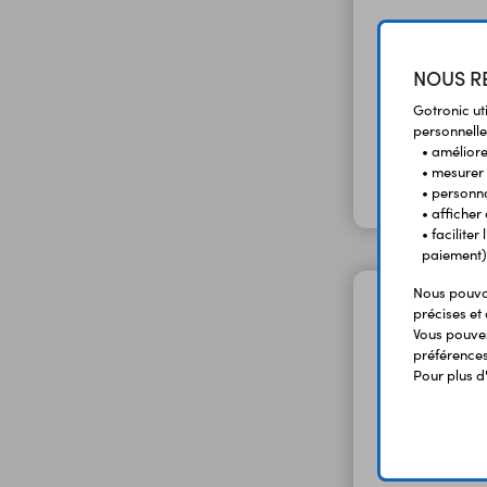
NOUS RE
Gotronic ut
personnelle
• améliorer
• mesurer 
• personna
• afficher
• facilite
paiement)
Nous pouvon
précises et 
Vous pouvez
préférences 
Pour plus d