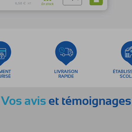
6,58 €
En stock
HT
EMENT
LIVRAISON
ÉTABLIS
URISÉ
RAPIDE
SCOL
Vos avis
et témoignages