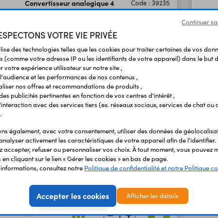
Convertisseur analogique 4
Code : 39235
canaux vers I2C 333095
Continuer sa
I2C - ADC 16 bits
SPECTONS VOTRE VIE PRIVÉE
Module basé sur un circuit ADS1115
permettant de convertir 4 signaux
ilise des technologies telles que les cookies pour traiter certaines de vos don
analogiques vers le bus I2C.
s (comme votre adresse IP ou les identifiants de votre appareil) dans le but d
 votre expérience utilisateur sur notre site ,
l'audience et les performances de nos contenus ,
9,95 €
TTC
liser nos offres et recommandations de produits ,
8,29 €
En stock
HT
 des publicités pertinentes en fonction de vos centres d'intérêt ,
r l'interaction avec des services tiers (ex. réseaux sociaux, services de chat ou 
.
s également, avec votre consentement, utiliser des données de géolocalisa
Interface USB vers I2C / GPIO /
Code : 39553
analyser activement les caractéristiques de votre appareil afin de l'identifier.
ADC
 accepter, refuser ou personnaliser vos choix. À tout moment, vous pouvez m
en cliquant sur le lien « Gérer les cookies » en bas de page.
Convertisseur USB vers GPIO / I2C avec
'informations, consultez notre
Politique de confidentialité et notre Politique co
entrées analogiques et sortie DAC. Il permet
de contrôler des capteurs et composants
directement depuis un ordinateur via USB,
Accepter les cookies
Afficher les détails
sans microcontrôleur.
7,90 €
TTC