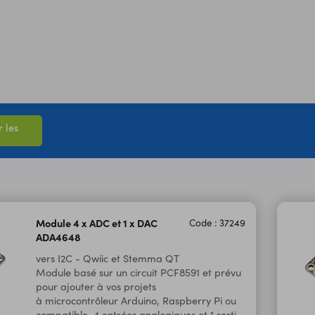
 les
Module 4 x ADC et 1 x DAC
Code : 37249
ADA4648
vers I2C - Qwiic et Stemma QT
Module basé sur un circuit PCF8591 et prévu
pour ajouter à vos projets
à microcontrôleur Arduino, Raspberry Pi ou
compatible, 4 entrées analogiques et 1 sortie