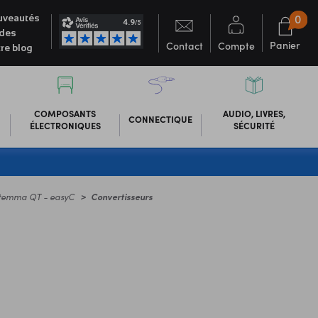
0
veautés
des
Panier
Contact
Compte
re blog
COMPOSANTS
AUDIO, LIVRES,
CONNECTIQUE
ÉLECTRONIQUES
SÉCURITÉ
Stemma QT - easyC
Convertisseurs