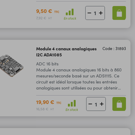
9,50 €
TTC
7,92 €
En stock
HT
Module 4 canaux analogiques
Code : 31893
I2C ADA1085
ADC 16 bits
Module 4 canaux analogiques 16 bits à 860
mesures/seconde basé sur un ADS1115. Ce
circuit est idéal lorsque toutes les entrées
analogiques sont utilisées ou pour obtenir
une meilleure précision.
19,90 €
TTC
16,58 €
En stock
HT