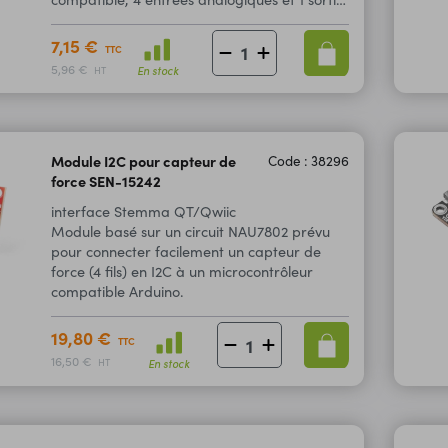
analogique pilotées via le bus I2C .
7,15 €
TTC
5,96 €
En stock
HT
Module I2C pour capteur de
Code : 38296
force SEN-15242
interface Stemma QT/Qwiic
Module basé sur un circuit NAU7802 prévu
pour connecter facilement un capteur de
force (4 fils) en I2C à un microcontrôleur
compatible Arduino.
19,80 €
TTC
16,50 €
En stock
HT