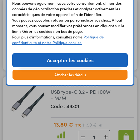
Nous pouvons également, avec votre consentement, utiliser des
Cordon 1,0 m USB204PD
données de géolocalisation précises et analyser activement les
USB type-C 3.2 - PD 60W
caractéristiques de votre appareil afin de l'identifier.
- M/M
Vous pouvez accepter, refuser ou personnaliser vos choix. À tout
moment, vous pouvez modifier vos préférences en cliquant sur le
Code : 49296
lien « Gérer les cookies » en bas de page.
Pour plus d'informations, consultez notre
Politique de
confidentialité et notre Politique cookies.
7,80 €
6,50 €
TTC
HT
Accepter les cookies
En stock
Afficher les détails
Cordon 2 m USB211PD
USB type-C 3.2 - PD 100W
- M/M
Code : 49301
13,80 €
11,50 €
TTC
HT