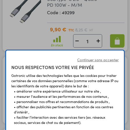
PD 100W - M/M
Code : 49299
9,90 €
8,25 €
TTC
HT
En stock
Continuer sans accepter
Cordon 1,5 m USB210PD
NOUS RESPECTONS VOTRE VIE PRIVÉE
USB type-C 3.1 - PD 60W -
Gotronic utilise des technologies telles que les cookies pour traiter
M/M
certaines de vos données personnelles (comme votre adresse IP ou
Code : 49300
les identifiants de votre appareil) dans le but de :
• améliorer votre expérience utilisateur sur notre site ,
• mesurer l'audience et les performances de nos contenus ,
12,60 €
10,50 €
• personnaliser nos offres et recommandations de produits ,
TTC
HT
• afficher des publicités pertinentes en fonction de vos centres
d'intérêt ,
En stock
• faciliter l'interaction avec des services tiers (ex. réseaux
sociaux, services de chat ou de paiement).