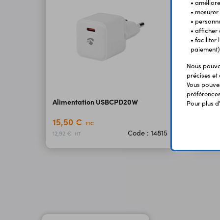
• améliorer
• mesurer 
• personna
• afficher
• facilite
paiement)
Nous pouvon
précises et 
Vous pouvez
préférences 
Alimentation USBCPD20W
Alime
Pour plus d
15,50 €
34,9
TTC
Code : 14815
12,92 €
29,08 
HT