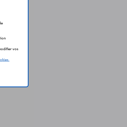
de
tion
odifier vos
okies.