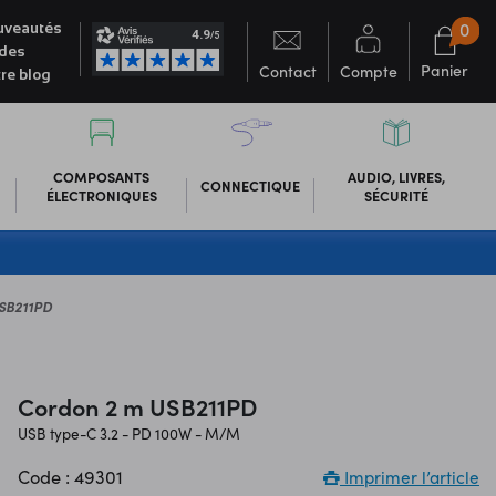
0
veautés
des
Panier
Contact
Compte
re blog
COMPOSANTS
AUDIO, LIVRES,
CONNECTIQUE
ÉLECTRONIQUES
SÉCURITÉ
SB211PD
Cordon 2 m USB211PD
USB type-C 3.2 - PD 100W - M/M
Code : 49301
Imprimer l’article