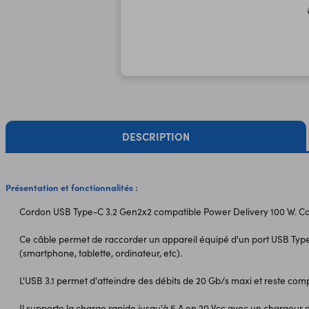
DESCRIPTION
Présentation et fonctionnalités :
Cordon USB Type-C 3.2 Gen2x2 compatible Power Delivery 100 W. Co
Ce câble permet de raccorder un appareil équipé d'un port USB Type
(smartphone, tablette, ordinateur, etc).
L'USB 3.1 permet d'atteindre des débits de 20 Gb/s maxi et reste com
Il supporte la charge rapide jusqu'à 5 A en 20 Vcc avec un chargeur 