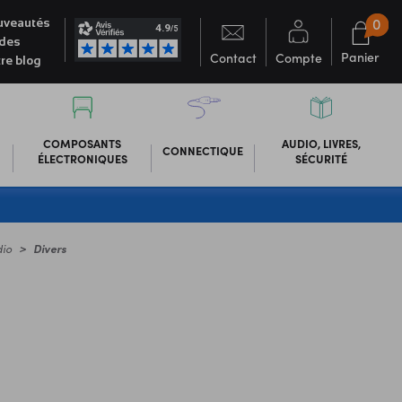
0
veautés
des
Panier
Contact
Compte
re blog
COMPOSANTS
AUDIO, LIVRES,
CONNECTIQUE
ÉLECTRONIQUES
SÉCURITÉ
dio
Divers