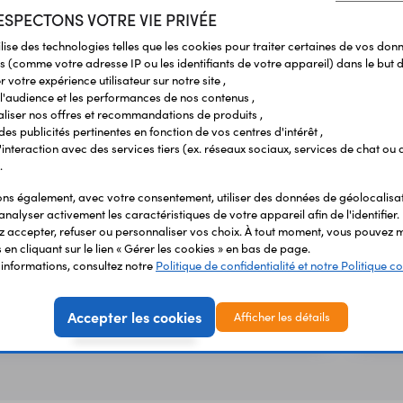
propre machine à bruit analogique et de
SPECTONS VOTRE VIE PRIVÉE
produire des sons Lo-Fi sans traitement
ilise des technologies telles que les cookies pour traiter certaines de vos don
numérique du son ni logiciel
s (comme votre adresse IP ou les identifiants de votre appareil) dans le but d
 votre expérience utilisateur sur notre site ,
11,90 €
TTC
l'audience et les performances de nos contenus ,
9,92 €
liser nos offres et recommandations de produits ,
En stock
HT
 des publicités pertinentes en fonction de vos centres d'intérêt ,
r l'interaction avec des services tiers (ex. réseaux sociaux, services de chat ou 
.
Kit générateur de sons 16 effets
Code : 01043
s également, avec votre consentement, utiliser des données de géolocalisa
analyser activement les caractéristiques de votre appareil afin de l'identifier.
Kit à souder permettant la réalisation d'un
 accepter, refuser ou personnaliser vos choix. À tout moment, vous pouvez m
générateur de son comprenant 16 effets
en cliquant sur le lien « Gérer les cookies » en bas de page.
sélectionnables.
'informations, consultez notre
Politique de confidentialité et notre Politique co
4,95 €
TTC
Accepter les cookies
Afficher les détails
4,12 €
En stock
HT