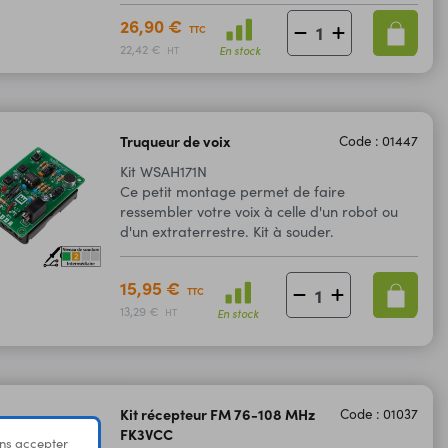
26,90 €
TTC
22,42 €
En stock
HT
Truqueur de voix
Code : 01447
Kit WSAH171N
Ce petit montage permet de faire
ressembler votre voix à celle d'un robot ou
d'un extraterrestre. Kit à souder.
15,95 €
TTC
13,29 €
En stock
HT
Kit récepteur FM 76-108 MHz
Code : 01037
FK3VCC
ns accepter