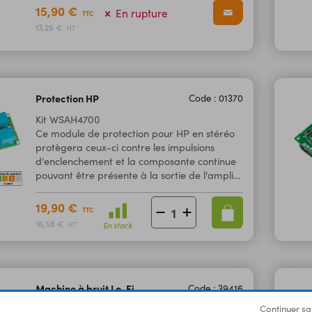
15,90 €
En rupture
TTC
13,25 €
HT
Protection HP
Code : 01370
Kit WSAH4700
Ce module de protection pour HP en stéréo
protègera ceux-ci contre les impulsions
d'enclenchement et la composante continue
pouvant être présente à la sortie de l'ampli.
Kit à souder.
19,90 €
TTC
16,58 €
En stock
HT
Machine à bruit Lo-Fi
Code : 39416
Ce kit vous permet de construire votre
Continuer sa