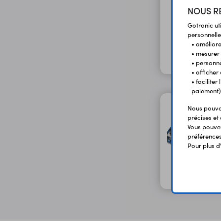
NOUS RE
Gotronic ut
personnelle
• améliorer
• mesurer 
• personna
• afficher
• facilite
paiement)
Nous pouvon
précises et 
Vous pouvez
préférences 
Pour plus d