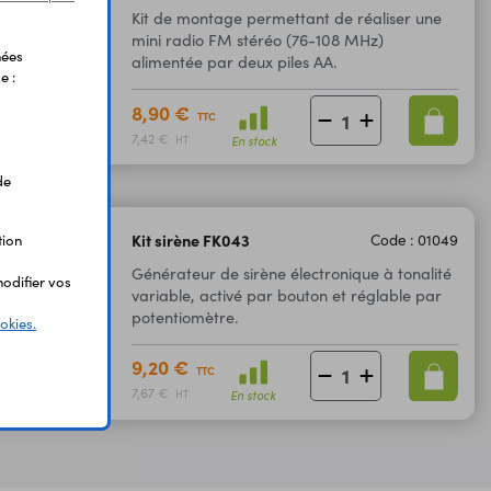
Kit de montage permettant de réaliser une
mini radio FM stéréo (76-108 MHz)
nées
alimentée par deux piles AA.
e :
8,90 €
TTC
7,42 €
En stock
HT
de
Kit sirène FK043
Code : 01049
tion
Générateur de sirène électronique à tonalité
odifier vos
variable, activé par bouton et réglable par
potentiomètre.
okies.
9,20 €
TTC
7,67 €
En stock
HT