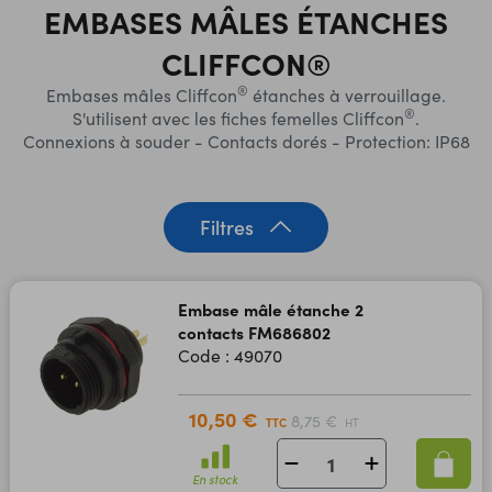
EMBASES MÂLES ÉTANCHES
CLIFFCON®
®
Embases mâles Cliffcon
étanches à verrouillage.
®
S'utilisent avec les fiches femelles Cliffcon
.
Connexions à souder - Contacts dorés - Protection: IP68
Filtres
Embase mâle étanche 2
contacts FM686802
Code : 49070
10,50 €
8,75 €
TTC
HT
En stock