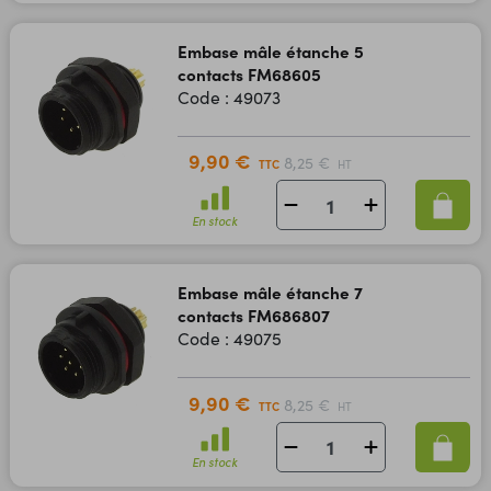
Embase mâle étanche 5
contacts FM68605
Code : 49073
9,90 €
8,25 €
TTC
HT
En stock
Embase mâle étanche 7
contacts FM686807
Code : 49075
9,90 €
8,25 €
TTC
HT
En stock