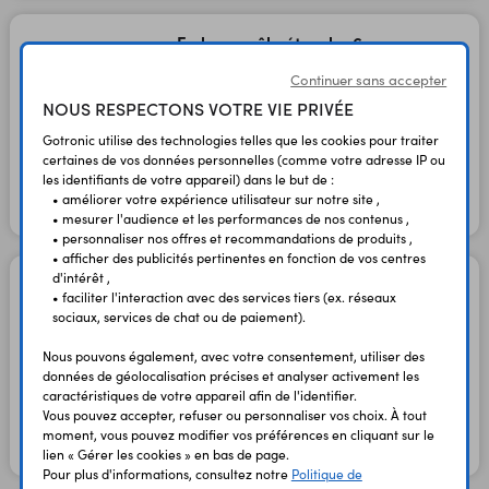
Embase mâle étanche 6
contacts FM686806
Continuer sans accepter
Code : 49074
NOUS RESPECTONS VOTRE VIE PRIVÉE
Gotronic utilise des technologies telles que les cookies pour traiter
9,90 €
8,25 €
TTC
HT
certaines de vos données personnelles (comme votre adresse IP ou
les identifiants de votre appareil) dans le but de :
• améliorer votre expérience utilisateur sur notre site ,
En stock
• mesurer l'audience et les performances de nos contenus ,
• personnaliser nos offres et recommandations de produits ,
• afficher des publicités pertinentes en fonction de vos centres
d'intérêt ,
Embase mâle étanche 9
• faciliter l'interaction avec des services tiers (ex. réseaux
contacts FM686809
sociaux, services de chat ou de paiement).
Code : 49077
Nous pouvons également, avec votre consentement, utiliser des
données de géolocalisation précises et analyser activement les
9,90 €
8,25 €
caractéristiques de votre appareil afin de l'identifier.
TTC
HT
Vous pouvez accepter, refuser ou personnaliser vos choix. À tout
moment, vous pouvez modifier vos préférences en cliquant sur le
En stock
lien « Gérer les cookies » en bas de page.
Pour plus d'informations, consultez notre
Politique de