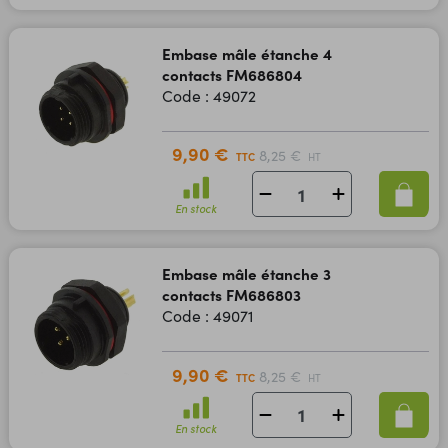
Embase mâle étanche 4
contacts FM686804
Code : 49072
9,90 €
8,25 €
TTC
HT
En stock
Embase mâle étanche 3
contacts FM686803
Code : 49071
9,90 €
8,25 €
TTC
HT
En stock