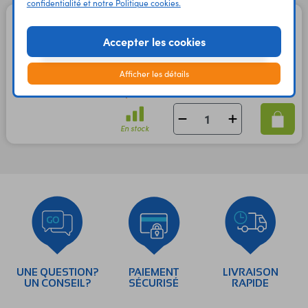
confidentialité et notre Politique cookies.
Capuchon étanche pour
embase FM686800
Accepter les cookies
Code : 49089
Afficher les détails
0,80 €
0,67 €
TTC
HT
En stock
UNE QUESTION?
PAIEMENT
LIVRAISON
UN CONSEIL?
SÉCURISÉ
RAPIDE