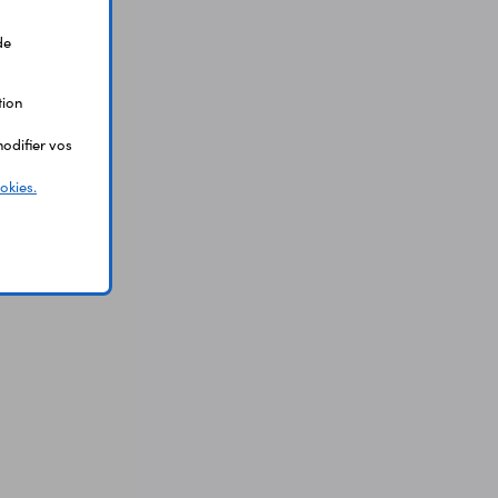
de
tion
odifier vos
okies.