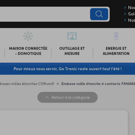
Nou
Sol
Not
-
MAISON CONNECTÉE
OUTILLAGE ET
ENERGIE ET
- DOMOTIQUE
MESURE
ALIMENTATION
Pour mieux vous servir, Go Tronic reste ouvert tout l'été !
ases mâles étanches Cliffcon®
Embase mâle étanche 4 contacts FM686
Retour
à la catégorie