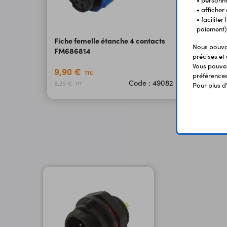
• personna
• afficher
• facilite
paiement)
Fiche femelle étanche 4 contacts
Nous pouvon
FM686814
précises et 
Vous pouvez
9,90 €
TTC
préférences 
Code : 49082
8,25 €
Pour plus d
HT