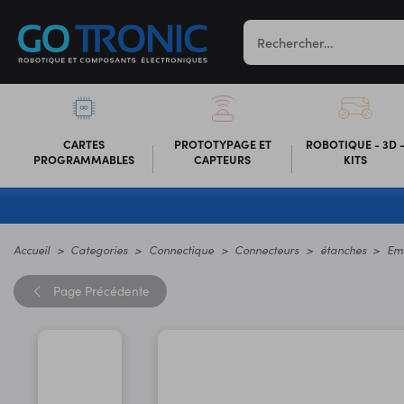
CARTES
PROTOTYPAGE ET
ROBOTIQUE - 3D 
PROGRAMMABLES
CAPTEURS
KITS
Accueil
Categories
Connectique
Connecteurs
étanches
Emb
Page
Précédente