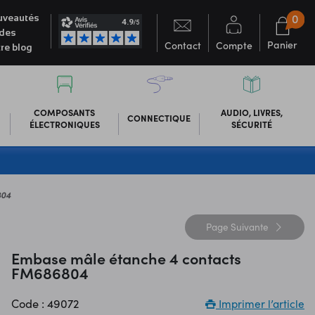
0
veautés
des
Panier
Contact
Compte
re blog
COMPOSANTS
AUDIO, LIVRES,
CONNECTIQUE
ÉLECTRONIQUES
SÉCURITÉ
804
Page
Suivante
Embase mâle étanche 4 contacts
FM686804
Code : 49072
Imprimer l’article