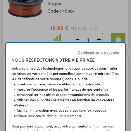
Brique
Code : 45461
19,90 €
16,58 €
TTC
HT
En stock
Continuer sans accepter
NOUS RESPECTONS VOTRE VIE PRIVÉE
Bobine de fil PLA Marble
1,75 mm 1 kg 3DP269
Gotronic utilise des technologies telles que les cookies pour traiter
certaines de vos données personnelles (comme votre adresse IP ou
Pierre
les identifiants de votre appareil) dans le but de :
Code : 45462
• améliorer votre expérience utilisateur sur notre site ,
• mesurer l'audience et les performances de nos contenus ,
• personnaliser nos offres et recommandations de produits ,
19,90 €
• afficher des publicités pertinentes en fonction de vos centres
16,58 €
TTC
HT
d'intérêt ,
• faciliter l'interaction avec des services tiers (ex. réseaux
sociaux, services de chat ou de paiement).
En stock
Nous pouvons également, avec votre consentement, utiliser des