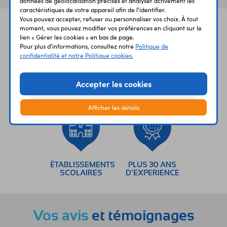
données de géolocalisation précises et analyser activement les
caractéristiques de votre appareil afin de l'identifier.
Vous pouvez accepter, refuser ou personnaliser vos choix. À tout
moment, vous pouvez modifier vos préférences en cliquant sur le
lien « Gérer les cookies » en bas de page.
Pour plus d'informations, consultez notre
Politique de
confidentialité et notre Politique cookies.
UNE QUESTION?
PAIEMENT
LIVRAISON
Accepter les cookies
UN CONSEIL?
SÉCURISÉ
RAPIDE
Afficher les détails
ÉTABLISSEMENTS
PLUS 30 ANS
SCOLAIRES
D’EXPERIENCE
Vos avis
et témoignages