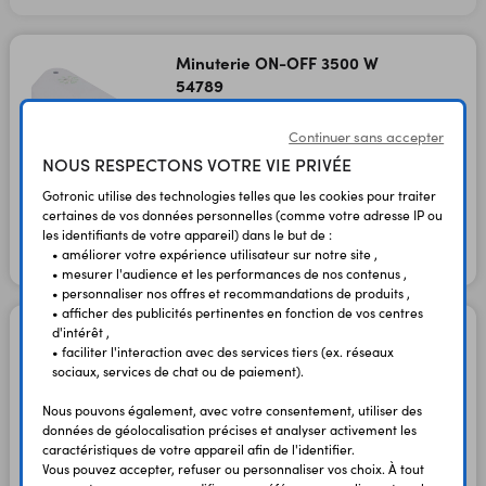
Minuterie ON-OFF 3500 W
54789
DiO 1.0
Continuer sans accepter
Code : 52332
NOUS RESPECTONS VOTRE VIE PRIVÉE
Gotronic utilise des technologies telles que les cookies pour traiter
32,90 €
27,42 €
TTC
HT
certaines de vos données personnelles (comme votre adresse IP ou
les identifiants de votre appareil) dans le but de :
• améliorer votre expérience utilisateur sur notre site ,
En stock
• mesurer l'audience et les performances de nos contenus ,
• personnaliser nos offres et recommandations de produits ,
• afficher des publicités pertinentes en fonction de vos centres
Kit sans fil pour volets REV-
d'intérêt ,
• faciliter l'interaction avec des services tiers (ex. réseaux
KIT-03
sociaux, services de chat ou de paiement).
WiFi et DiO 1.0
Code : 52354
Nous pouvons également, avec votre consentement, utiliser des
données de géolocalisation précises et analyser activement les
caractéristiques de votre appareil afin de l'identifier.
69,90 €
Vous pouvez accepter, refuser ou personnaliser vos choix. À tout
58,25 €
TTC
HT