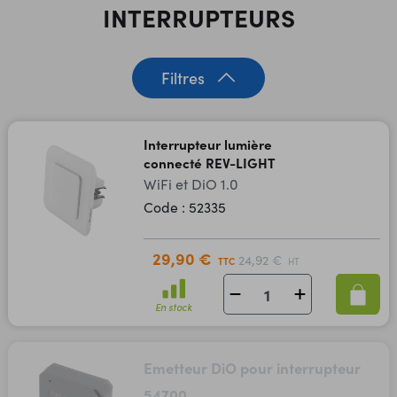
INTERRUPTEURS
Filtres
Interrupteur lumière
connecté REV-LIGHT
WiFi et DiO 1.0
Code : 52335
29,90 €
24,92 €
TTC
HT
En stock
Emetteur DiO pour interrupteur
54700