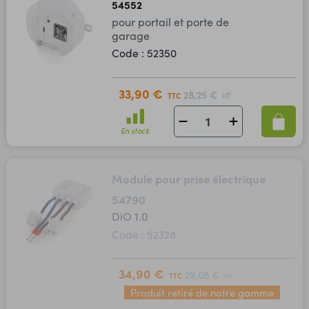
54552
pour portail et porte de
garage
Code : 52350
33,90 €
28,25 €
TTC
HT
En stock
Module pour prise électrique
54790
DiO 1.0
Code : 52328
34,90 €
29,08 €
TTC
HT
Produit retiré de notre gamme