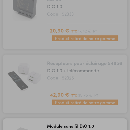
DiO 1.0
Code : 52333
20,90 €
17,42 €
TTC
HT
Produit retiré de notre gamme
Récepteurs pour éclairage 54856
DiO 1.0 + télécommande
Code : 52325
42,90 €
35,75 €
TTC
HT
Produit retiré de notre gamme
Module sans fil DiO 1.0