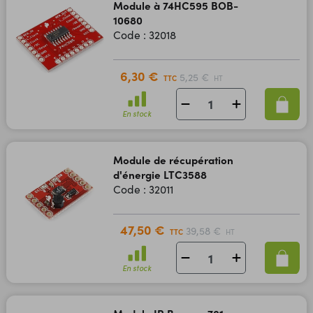
Module à 74HC595 BOB-
10680
Code : 32018
6,30 €
5,25 €
TTC
HT
En stock
Module de récupération
d'énergie LTC3588
Code : 32011
47,50 €
39,58 €
TTC
HT
En stock