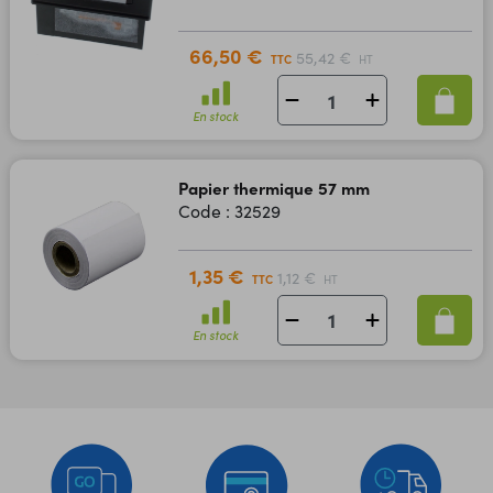
66,50 €
55,42 €
TTC
HT
En stock
Papier thermique 57 mm
Code : 32529
1,35 €
1,12 €
TTC
HT
En stock