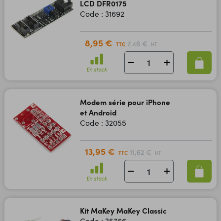
LCD DFR0175
Code : 31692
8,95 €
7,46 €
TTC
HT
En stock
Modem série pour iPhone
et Android
Code : 32055
13,95 €
11,62 €
TTC
HT
En stock
Kit MaKey MaKey Classic
Code : 35766