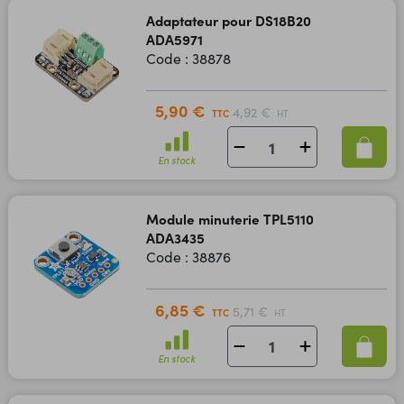
Adaptateur pour DS18B20
ADA5971
Code : 38878
5,90 €
4,92 €
TTC
HT
En stock
Module minuterie TPL5110
ADA3435
Code : 38876
6,85 €
5,71 €
TTC
HT
En stock