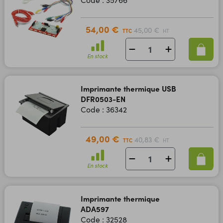
54,00 €
45,00 €
TTC
HT
En stock
Imprimante thermique USB
DFR0503-EN
Code : 36342
49,00 €
40,83 €
TTC
HT
En stock
Imprimante thermique
ADA597
Code : 32528