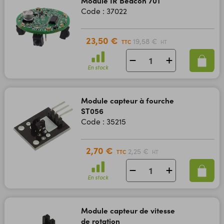
Module IR Beacon 701
Code : 37022
23,50 €
19,58 €
TTC
HT
En stock
Module capteur à fourche
ST056
Code : 35215
2,70 €
2,25 €
TTC
HT
En stock
Module capteur de vitesse
de rotation