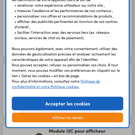
pour Raspberry Pi et
• améliorer votre expérience utilisateur sur notre site ,
Arduino
• mesurer l'audience et les performances de nos contenus ,
• personnaliser nos offres et recommandations de produits ,
Code : 36681
• afficher des publicités pertinentes en fonction de vos centres
d'intérêt ,
• faciliter l'interaction avec des services tiers (ex. réseaux
8,90 €
7,42 €
TTC
HT
sociaux, services de chat ou de paiement).
Nous pouvons également, avec votre consentement, utiliser des
En stock
données de géolocalisation précises et analyser activement les
caractéristiques de votre appareil afin de l'identifier.
Vous pouvez accepter, refuser ou personnaliser vos choix. À tout
Circuit imprimé pour L298N
moment, vous pouvez modifier vos préférences en cliquant sur le
lien « Gérer les cookies » en bas de page.
Code : 32007
Pour plus d'informations, consultez notre
Politique de
confidentialité et notre Politique cookies.
4,50 €
3,75 €
TTC
HT
Accepter les cookies
En stock
Afficher les détails
Module I2C pour afficheur