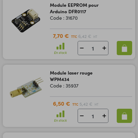
Module EEPROM pour
Arduino DFR0117
Code : 31670
7,70 €
6,42 €
TTC
HT
En stock
Module laser rouge
WPM434
Code : 35937
6,50 €
5,42 €
TTC
HT
En stock